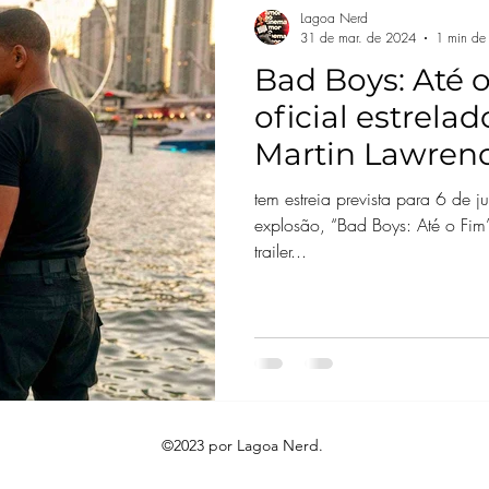
Lagoa Nerd
31 de mar. de 2024
1 min de 
Bad Boys: Até o
oficial estrelad
Martin Lawren
tem estreia prevista para 6 de
explosão, “Bad Boys: Até o Fim
trailer...
©2023 por Lagoa Nerd.