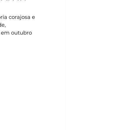
ia corajosa e 
e, 
a em outubro 