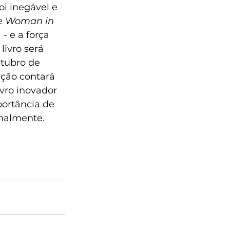
oi inegável e 
e Woman in 
 - e a força 
ivro será 
tubro de 
ição contará 
vro inovador 
ortância de 
nalmente. 