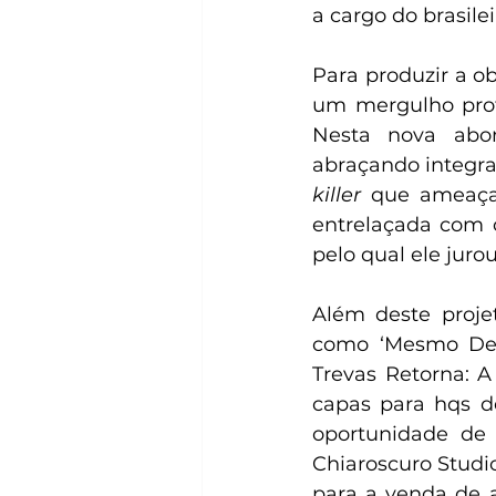
a cargo do brasil
Para produzir a o
um mergulho prof
Nesta nova abo
abraçando integr
killer
 que ameaça
entrelaçada com o
pelo qual ele juro
Além deste proje
como ‘Mesmo Deliv
Trevas Retorna: A
capas para hqs de
oportunidade de 
Chiaroscuro Studi
para a venda de a