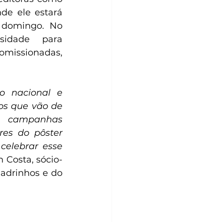
de ele estará 
 domingo. No 
sidade  para 
missionadas, 
 nacional e 
os que vão de 
a campanhas 
es do pôster 
elebrar esse 
n Costa, sócio-
drinhos e do 