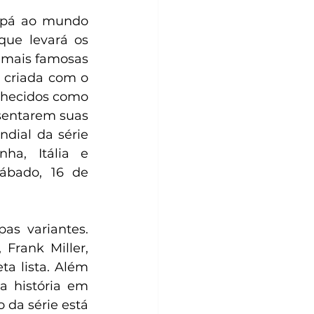
mpá ao mundo 
e levará os 
 mais famosas 
, criada com o 
onhecidos como 
sentarem suas 
dial da série 
ha, Itália e 
ábado, 16 de 
s variantes. 
rank Miller, 
a lista. Além 
a história em 
 da série está 