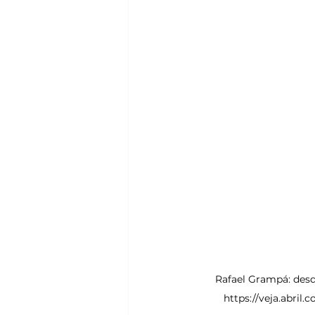
 Rafael Grampá: desde a infância ele queria desenhar o Batman (Jefferson Coppola/.)   Leia mais em: 
https://veja.abril