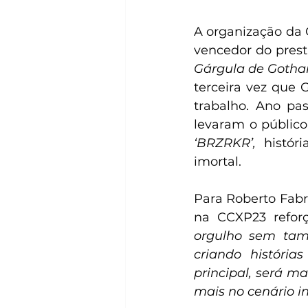
A organização da 
vencedor do prest
Gárgula de Gotha
trabalho. Ano pas
‘BRZRKR’, 
histór
imortal.
Para Roberto Fabr
na CCXP23 reforç
orgulho sem tam
criando história
principal, será m
mais no cenário i