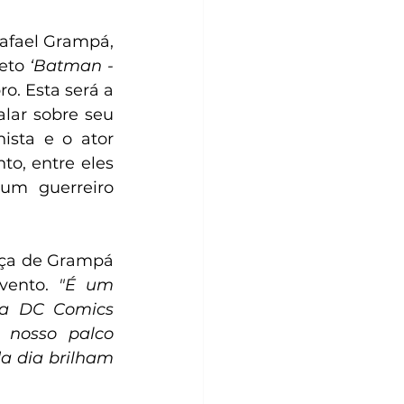
afael Grampá, 
eto 
‘Batman - 
o. 
Esta será a 
terceira vez que Grampá sobe ao palco principal do evento para falar sobre seu 
sta e o ator 
levaram o público à loucura falando sobre seus projetos em conjunto, entre eles 
um guerreiro 
ça de Grampá 
vento. 
"
É um 
a DC Comics 
 nosso palco 
a dia brilham 