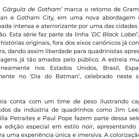
- Gárgula de Gotham’
 marca o retorno de Gra
an e Gotham City, em uma nova abordagem qu
rnada intensa e aterrorizante por uma das cidades
. Esta série faz parte da linha 
‘DC Black Label’
 histórias originais, fora dos eixos canônicos já c
ora, dando assim liberdade para quadrinistas apre
nagens já tão amados pelo público. A estreia mun
aneamente nos Estados Unidos, Brasil, Espan
mente no ‘Dia do Batman’, celebrado neste s
eia conta com um time de peso ilustrando capa
dos da indústria de quadrinhos como Jim Lee, F
illa Petraites e Paul Pope fazem parte dessa selet
a edição especial em estilo 
noir
, apresentando 
ra uma experiência única e imersiva. A colorização