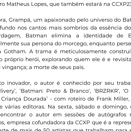
eiro Matheus Lopes, que também estará na CCXP23
bra, Grampá, um apaixonado pelo universo do Bat
undo nos cantos mais sombrios da essência do
rdagem, Batman elimina a identidade de B
almente sua persona do morcego, enquanto pers
 Gotham. A trama é meticulosamente construíd
 próprio herói, explorando quem ele é e revisit
u vingança; a morte de seus pais.
to inovador, o autor é conhecido por seu traba
ery’, ‘Batman: Preto & Branco‘, ‘BRZRKR’, ‘O C
 Criança Dourada’ - com roteiro de Frank Miller, 
 várias editoras. Na sexta, sábado e domingo, o
encontrar o autor em sessões de autógrafos 
os, empresa cofundadora da CCXP que é a represen
rte de mais de 50 artistas que trabalham para 