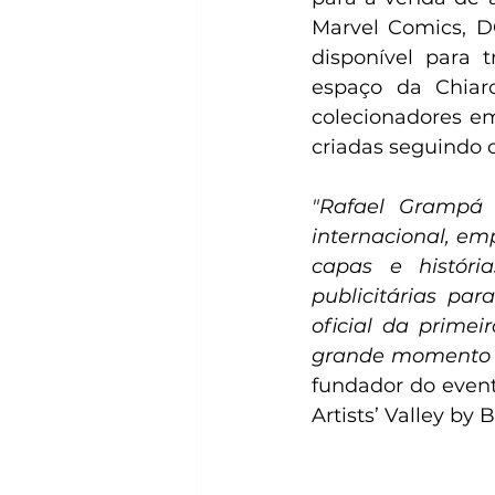
Marvel Comics, DC
disponível para 
espaço da Chiar
colecionadores e
criadas seguindo 
"Rafael Grampá 
internacional, em
capas e histór
publicitárias par
oficial da primei
grande momento do
fundador do event
Artists’ Valley by 