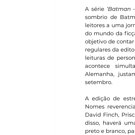
A série 
‘Batman 
sombrio de Batm
leitores a uma jo
do mundo da ficção
objetivo de contar
regulares da edit
leituras de perso
acontece simult
Alemanha, justa
setembro.
A edição de estr
Nomes reverencia
David Finch, Prisc
disso, haverá um
preto e branco, pa