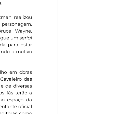
.
man, realizou 
 personagem. 
ruce Wayne, 
egue um 
serial 
a para estar 
ando o motivo 
lho em obras 
avaleiro das 
e de diversas 
s fãs terão a 
no espaço da 
tante oficial 
editoras como 