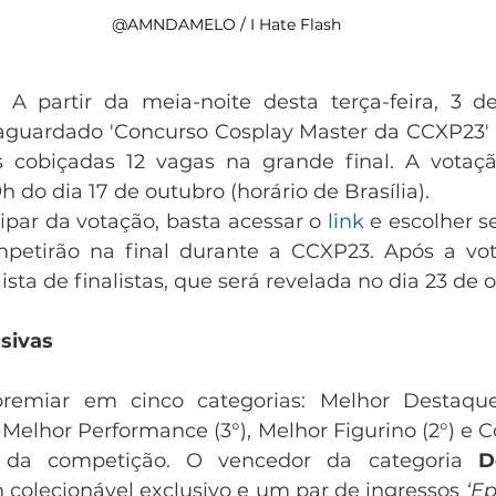
@AMNDAMELO / I Hate Flash
 A partir da meia-noite desta terça-feira, 3 de
aguardado 'Concurso Cosplay Master da CCXP23'
 cobiçadas 12 vagas na grande final. A votação
h do dia 17 de outubro (horário de Brasília).
ra participar da votação, basta acessar o 
link
 e escolher s
mpetirão na final durante a CCXP23. Após a vot
ista de finalistas, que será revelada no dia 23 de 
sivas
remiar em cinco categorias: Melhor Destaque 
, Melhor Performance (3°), Melhor Figurino (2°) e C
 da competição. O vencedor da categoria 
D
olecionável exclusivo e um par de ingressos 
‘Ep