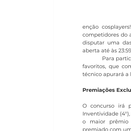
enção cosplayers!
competidores do 
disputar uma das
aberta até às 23:59
            Pa
favoritos, que co
técnico apurará a l
Premiações Exclu
O concurso irá p
Inventividade (4°)
o maior prêmio
premiado com um c