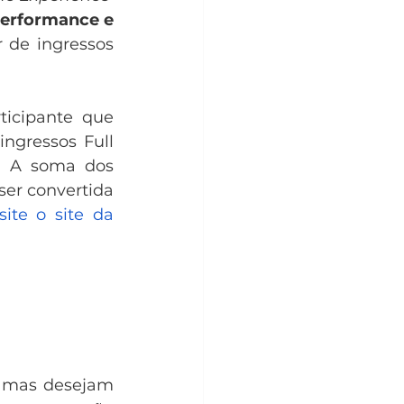
Performance e 
 de ingressos 
icipante que 
ngressos Full 
 A soma dos 
r convertida 
ite o site da 
 mas desejam 