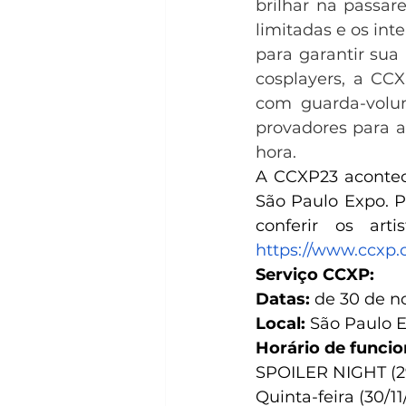
brilhar na passar
limitadas e os in
para garantir sua
cosplayers, a CC
com guarda-volum
provadores para a
hora.
A CCXP23 acontec
São Paulo Expo. P
conferir os art
https://www.ccxp.
Serviço CCXP:  
Datas:
 de 30 de no
Local: 
São Paulo Exp
Horário de funcio
SPOILER NIGHT (29/1
Quinta-feira (30/11/