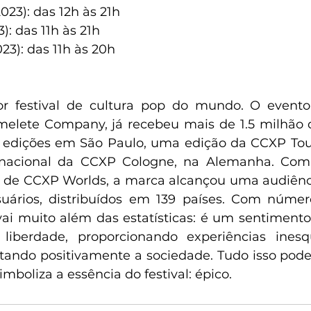
23): das 12h às 21h       
 das 11h às 21h       
): das 11h às 20h       
 festival de cultura pop do mundo. O evento, 
elete Company, já recebeu mais de 1.5 milhão d
 edições em São Paulo, uma edição da CCXP Tour
nacional da CCXP Cologne, na Alemanha. Com 
elo de CCXP Worlds, a marca alcançou uma audiênc
uários, distribuídos em 139 países. Com número
vai muito além das estatísticas: é um sentimento
liberdade, proporcionando experiências inesqu
ando positivamente a sociedade. Tudo isso pode
mboliza a essência do festival: épico.  