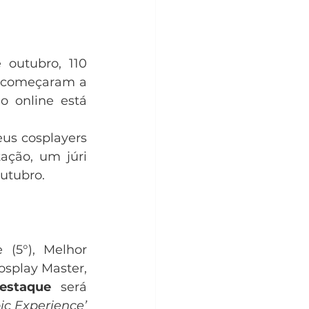
 outubro, 110 
 começaram a 
 online está 
eus cosplayers 
ação, um júri 
outubro.
(5°), Melhor 
osplay Master, 
estaque
 será 
ic Experience’