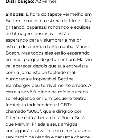
Distribuição: 
A2 Filmes
Sinopse:
 É hora do tapete vermelho em 
Berlim, e todos na estreia do filme – fãs 
gritando, paparazzi rondando e equipes 
de filmagem ansiosas – estão 
esperando para vislumbrar a maior 
estrela de cinema da Alemanha, Marvin 
Bosch. Mas todos eles estão esperando 
em vão, porque de jeito nenhum Marvin 
vai aparecer depois que sua entrevista 
com a jornalista de tablóide mal-
humorada e implacável Bettina 
Bamberger deu terrivelmente errado. A 
estrela se vê fugindo da mídia e acaba 
se refugiando em um pequeno teatro 
feminista independente LGBT+ 
chamado “3000”, que é dirigido por 
Frieda e está à beira da falência. Será 
que Marvin, Frieda e seus amigos 
conseguirão salvar o teatro, restaurar a 
reputação de Marvin e dar uma chance 