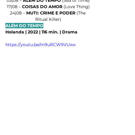
03|08 – 
ALÉM DO TEMPO 
(Sea of Time)
17|08 – 
COISAS DO AMOR 
(Love Thing)
24|08 – 
MUTI: CRIME E PODER 
(The 
Ritual Killer)
ALÉM DO TEMPO
Holanda | 2022 | 116 min. | Drama
https://youtu.be/m9uRCW9VUxw