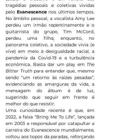
tragédias pessoais e coletivas vividas 
pelo 
Evanescence
 nos últimos tempos. 
No âmbito pessoal, a vocalista Amy Lee 
perdeu um irmão repentinamente e o 
guitarrista do grupo, Tim McCord, 
perdeu uma filha; enquanto, no 
panorama coletivo, a sociedade vivia (e 
vive) em meio à desigualdade racial, a 
pandemia da Covid-19 e a turbulência 
econômica. Basta dar um play em 
The 
Bitter Truth
 para entender que, mesmo 
sendo “um retorno às raízes pesadas”, 
evidenciando as amarguras da vida, a 
mensagem do álbum é de luz, 
sugerindo que seguir em frente é 
melhor do que resistir.
Uma curiosidade recente é que, em 
2022, a faixa “Bring Me To Life”, lançada 
em 2003 e responsável por catapultar a 
carreira do Evanescence mundialmente, 
voltou aos topos da paradas, reforçando 