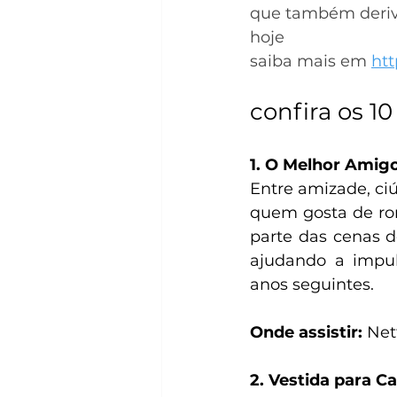
que também deriva
hoje 
saiba mais em 
htt
confira os 1
1. O Melhor Amigo
Entre amizade, ciú
quem gosta de rom
parte das cenas d
ajudando a impul
anos seguintes. 
Onde assistir:
 Netf
2. Vestida para C