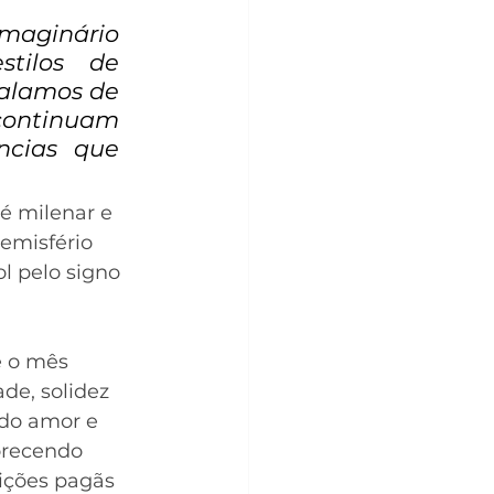
maginário 
tilos de 
alamos de 
ntinuam 
ncias que 
é milenar e 
emisfério 
l pelo signo 
e o mês 
de, solidez 
do amor e 
orecendo 
ições pagãs 