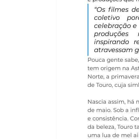
“Os filmes d
coletivo po
celebração e 
produções 
inspirando r
atravessam ge
Pouca gente sabe,
tem origem na Ast
Norte, a primaver
de Touro, cuja sim
Nascia assim, há m
de maio. Sob a inf
e consistência. C
da beleza, Touro 
uma lua de mel ai