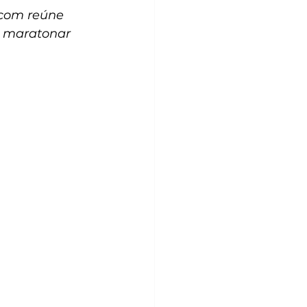
.com
 reúne 
a maratonar 