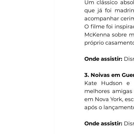
Um clássico abso
que já foi madr
acompanhar cerimô
O filme foi inspir
McKenna sobre mu
próprio casamento
Onde assistir:
 Dis
3. Noivas em Guer
Kate Hudson e A
melhores amigas 
em Nova York, esco
após o lançamento
Onde assistir:
 Dis