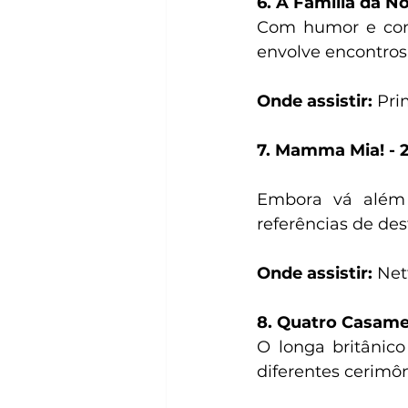
6. A Família da No
Com humor e conf
envolve encontros 
Onde assistir:
 Pri
7. Mamma Mia! - 
Embora vá além 
referências de de
Onde assistir:
 Net
8. Quatro Casame
O longa britânic
diferentes cerimô