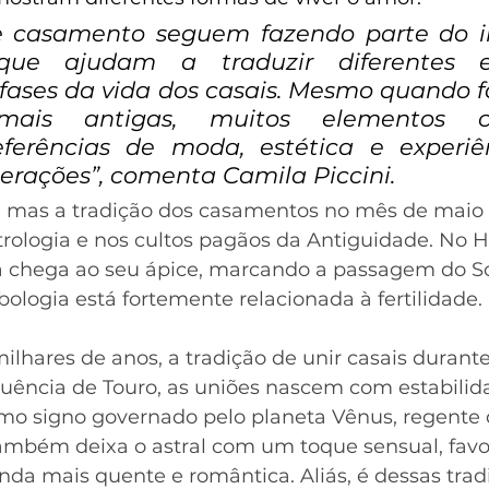
e casamento seguem fazendo parte do i
rque ajudam a traduzir diferentes es
fases da vida dos casais. Mesmo quando f
mais antigas, muitos elementos co
eferências de moda, estética e experiê
rações”, comenta Camila Piccini.  
 mas a tradição dos casamentos no mês de maio 
rologia e nos cultos pagãos da Antiguidade. No H
a chega ao seu ápice, marcando a passagem do So
bologia está fortemente relacionada à fertilidade. 
ilhares de anos, a tradição de unir casais durant
luência de Touro, as uniões nascem com estabilida
omo signo governado pelo planeta Vênus, regente 
também deixa o astral com um toque sensual, fav
nda mais quente e romântica. Aliás, é dessas trad