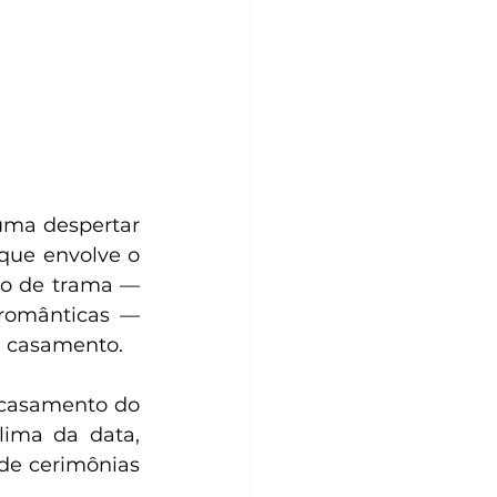
uma despertar 
que envolve o 
o de trama — 
românticas — 
é casamento.
e casamento do 
ima da data, 
de cerimônias 