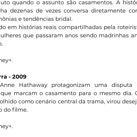
luto quando o assunto são casamentos. A histór
inha dezenas de vezes conversa diretamente 
nias e tendências bridal. 
ado em histórias reais compartilhadas pela roteiris
lheres que passaram anos sendo madrinhas ante
.
ney+. 
ra - 2009
nne Hathaway protagonizam uma disputa ca
que marcam o casamento para o mesmo dia. O 
lhido como cenário central da trama, virou desejo
 do filme. 
ney+. 