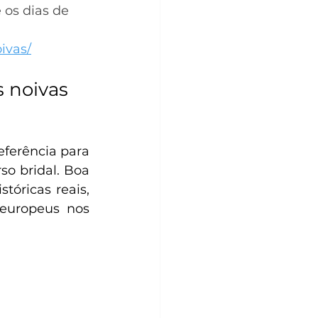
os dias de 
ivas/
s noivas
ferência para 
o bridal. Boa 
óricas reais, 
europeus nos 