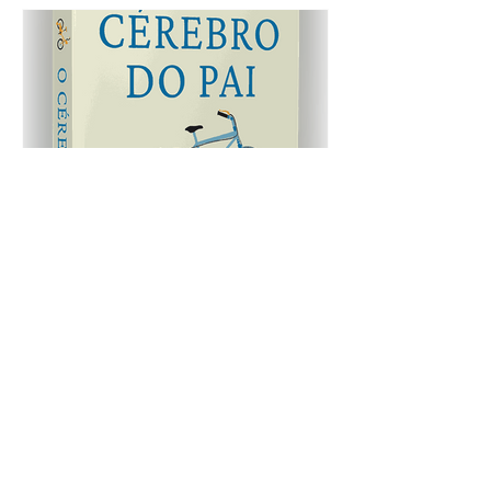
O Cérebro do pai é
moldado pelo cuidado
diário, não pela biologia,
mostra pesquisa
pioneira sobre
paternidade