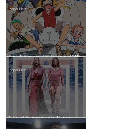
primeiro trailer
Lagoa Nerd
Paris Filmes divulga trailer de “ONE
PIECE O Filme”
Lagoa Nerd
Crítica | Acampamento Miasma:
Adolescência, Sexo e Morte