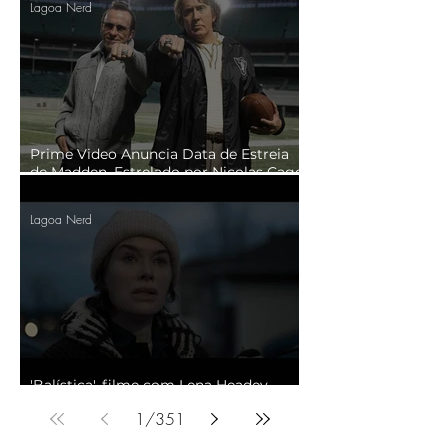
Lagoa Nerd
Prime Video Anuncia Data de Estreia
de Madden, Estrelado por Nicolas Cage
e Christian Bale
Lagoa Nerd
'Balística', filme com Lena Headey,
chega ao Adrenalina Pura+ em agosto
1
/
351