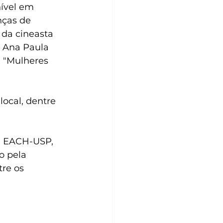
ível em 
nças de 
 da cineasta 
 Ana Paula 
a "Mulheres 
ocal, dentre 
a EACH-USP, 
o pela 
re os 