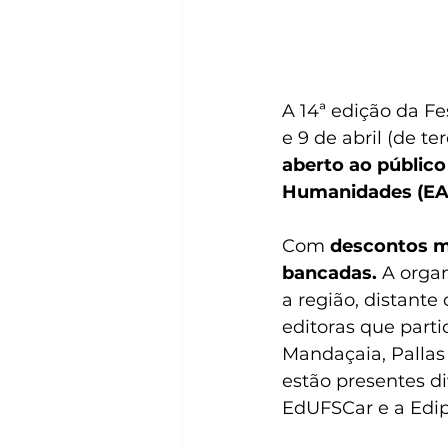
A 14ª edição da Fe
e 9 de abril (de te
aberto ao público
Humanidades (EAC
Com 
descontos mí
bancadas. 
A organ
a região, distante
editoras que parti
Mandaçaia, Pallas 
estão presentes di
EdUFSCar e a Edip