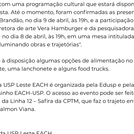
com uma programação cultural que estará dispon
festa. Até o momento, foram confirmadas as prese
Brandão, no dia 9 de abril, às 19h, e a participação
iretora de arte Vera Hamburger e da pesquisadora
 no dia 8 de abril, às 19h, em uma mesa intitulad
 iluminando obras e trajetórias".
o à disposição algumas opções de alimentação no l
te, uma lanchonete e alguns food trucks.
da USP Leste EACH é organizada pela Edusp e pel
inho EACH-USP. O acesso ao evento pode ser feit
da Linha 12 – Safira da CPTM, que faz o trajeto ent
Calmon Viana.
o da USP Leste EACH