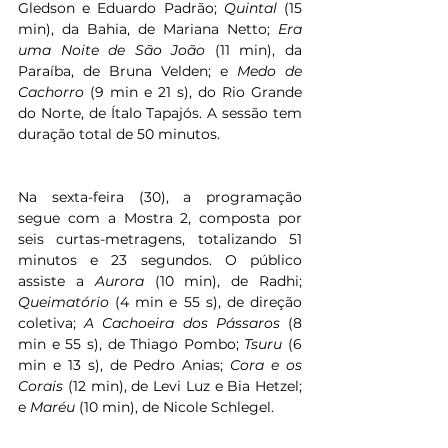
Gledson e Eduardo Padrão; 
Quintal
 (15 
min), da Bahia, de Mariana Netto; 
Era 
uma Noite de São João
 (11 min), da 
Paraíba, de Bruna Velden; e 
Medo de 
Cachorro
 (9 min e 21 s), do Rio Grande 
do Norte, de Ítalo Tapajós. A sessão tem 
duração total de 50 minutos.
Na sexta-feira (30), a programação 
segue com a Mostra 2, composta por 
seis curtas-metragens, totalizando 51 
minutos e 23 segundos. O público 
assiste a 
Aurora
 (10 min), de Radhi; 
Queimatório
 (4 min e 55 s), de direção 
coletiva; 
A Cachoeira dos Pássaros
 (8 
min e 55 s), de Thiago Pombo; 
Tsuru
 (6 
min e 13 s), de Pedro Anias; 
Cora e os 
Corais
 (12 min), de Levi Luz e Bia Hetzel; 
e 
Maréu
 (10 min), de Nicole Schlegel.