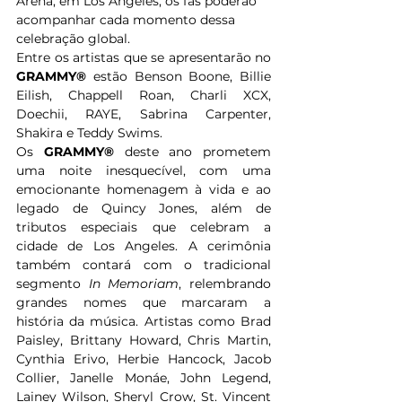
Arena, em Los Angeles, os fãs poderão 
acompanhar cada momento dessa 
celebração global.  
Entre os artistas que se apresentarão no 
GRAMMY® 
estão Benson Boone, Billie 
Eilish, Chappell Roan, Charli XCX, 
Doechii, RAYE, Sabrina Carpenter, 
Shakira e Teddy Swims.  
Os 
GRAMMY®
 deste ano prometem 
uma noite inesquecível, com uma 
emocionante homenagem à vida e ao 
legado de Quincy Jones, além de 
tributos especiais que celebram a 
cidade de Los Angeles. A cerimônia 
também contará com o tradicional 
segmento 
In Memoriam
, relembrando 
grandes nomes que marcaram a 
história da música. Artistas como Brad 
Paisley, Brittany Howard, Chris Martin, 
Cynthia Erivo, Herbie Hancock, Jacob 
Collier, Janelle Monáe, John Legend, 
Lainey Wilson, Sheryl Crow, St. Vincent 