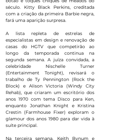
botão e toques chiques de meados do 
século. Kitty Black Perkins, creditada 
com a criação da primeira Barbie negra, 
fará uma aparição surpresa.
A lista repleta de estrelas de 
especialistas em design e renovação de 
casas do HGTV que competirão ao 
longo da temporada continua na 
segunda semana. A juíza convidada, a 
celebridade Nischelle Turner 
(Entertainment Tonight), revisará o 
trabalho de Ty Pennington (Rock the 
Block) e Alison Victoria (Windy City 
Rehab), que criaram um escritório dos 
anos 1970 com tema Disco para Ken, 
enquanto Jonathan Knight e Kristina 
Crestin (Farmhouse Fixer) exploram o 
glamour dos anos 1980 para dar vida à 
suíte principal.
Na terceira semana, Keith Bynum e 