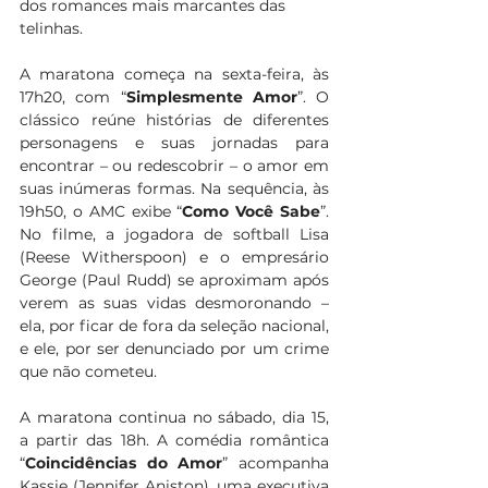
dos romances mais marcantes das 
telinhas.
A maratona começa na sexta-feira, às 
17h20, com “
Simplesmente Amor
”. O 
clássico reúne histórias de diferentes 
personagens e suas jornadas para 
encontrar – ou redescobrir – o amor em 
suas inúmeras formas. Na sequência, às 
19h50, o AMC exibe “
Como Você Sabe
”. 
No filme, a jogadora de softball Lisa 
(Reese Witherspoon) e o empresário 
George (Paul Rudd) se aproximam após 
verem as suas vidas desmoronando – 
ela, por ficar de fora da seleção nacional, 
e ele, por ser denunciado por um crime 
que não cometeu.
A maratona continua no sábado, dia 15, 
a partir das 18h. A comédia romântica 
“
Coincidências do Amor
” acompanha 
Kassie (Jennifer Aniston), uma executiva 