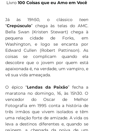
Livro 
100 Coisas que eu Amo em Você
Já às 19h50, o clássico 
teen
“
Crepúsculo
” chega às telas do AMC. 
Bella Swan (Kristen Stewart) chega à 
pequena cidade de Forks, em 
Washington, e logo se encanta por 
Edward Cullen (Robert Pattinson). As 
coisas se complicam quando ela 
descobre que o jovem por quem está 
apaixonada é, na verdade, um vampiro, e 
vê sua vida ameaçada.
O épico “
Lendas da Paixão
” fecha a 
maratona no domingo, 16, às 15h30. O 
vencedor do Oscar de Melhor 
Fotografia em 1995 conta a história de 
três irmãos que vivem isolados e têm 
uma relação forte de amizade. A vida os 
leva a destinos diferentes e, quando se 
reúnem, a chegada da noiva de um 