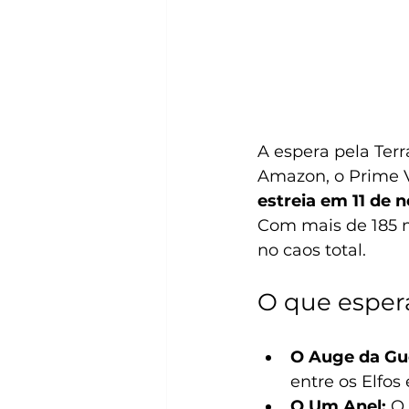
A espera pela Ter
Amazon, o Prime 
estreia em 11 de
Com mais de 185 m
no caos total. 
O que esper
O Auge da Gu
entre os Elfos
O Um Anel:
 O