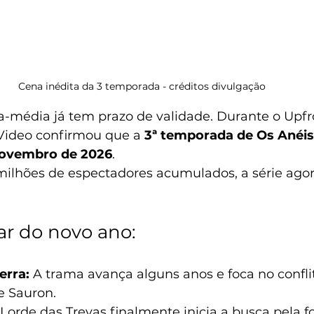
Cena inédita da 3 temporada - créditos divulgação 
ra-média já tem prazo de validade. Durante o Upfr
Video confirmou que a 
3ª temporada de Os Anéis
 novembro de 2026
.
ilhões de espectadores acumulados, a série ago
ar do novo ano:
erra:
 A trama avança alguns anos e foca no conflit
 e Sauron.
 Lorde das Trevas finalmente inicia a busca pela for