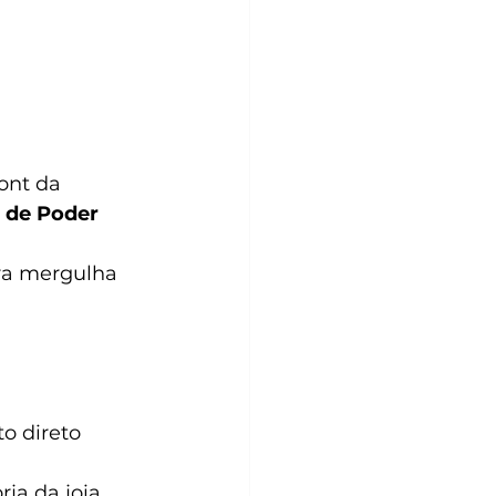
ont da 
 de Poder 
ra mergulha 
o direto 
ja da joia 