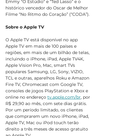
Emmy "O Estúdio" e “Ted Lasso” e o 
histórico vencedor do Oscar de Melhor 
Filme “No Ritmo do Coração” (“CODA”).
Sobre o Apple TV
O Apple TV está disponível no app 
Apple TV em mais de 100 países e 
regiões, em mais de um bilhão de telas, 
incluindo o iPhone, iPad, Apple TV4K, 
Apple Vision Pro, Mac, smart TVs 
populares Samsung, LG, Sony, VIZIO, 
TCL e outras, aparelhos Roku e Amazon 
Fire TV, Chromecast com Google TV, 
consoles de jogos PlayStation e Xbox e 
online no endereço 
tv.apple.com/br
, por 
R$ 29,90 ao mês, com sete dias grátis. 
Por um período limitado, os clientes 
que comprarem um novo iPhone, iPad, 
Apple TV, Mac ou iPod touch terão 
direito a três meses de acesso gratuito 
ao Apple TV.