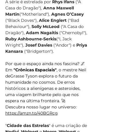
A série é estrelada por 
Rhys Ifans
 ("A 
Casa do Dragão"), 
Anna Maxwell 
Martin
("Motherland"), 
Agnes O’Casey
("Black Doves"), 
Alice Englert
 ("Bad 
Behaviour"), 
Solly McLeod
 ("A Casa do 
Dragão"), 
Adam Nagaitis
 ("Chernobyl"), 
Ruby Ashbourne-Serkis
("I, Jack 
Wright"), 
Josef Davies
 ("Andor") e 
Priya 
Kansara
 ("Bridgerton").
Por que o espaço ainda nos fascina? 🌌
Em 
"Crônicas Espaciais"
, o mestre Neil 
deGrasse Tyson explora o futuro da 
humanidade no cosmos. De erros 
históricos a alienígenas e asteroides, 
uma viagem brilhante pelo que nos 
espera na última fronteira. 🚀
Descubra nosso lugar no universo: 
https://amzn.to/40BGRcg
"
Cidade das Estrelas
" é uma criação de 
Nedivi
, 
Wolpert
 e 
Moore
. 
Wolpert
 e 