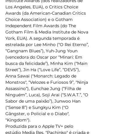
Institute Awards (dos realizadores de 
Los Angeles, EUA), o Critics Choice 
Awards (da American-Canadian Critics 
Choice Association) e o Gotham 
Independent Film Awards (do The 
Gotham Film & Media Institute de Nova 
York, EUA). A segunda temporada é 
estrelada por Lee Minho (“O Rei Eterno”, 
“Gangnam Blues”), Yuh-Jung Youn 
(vencedora do Oscar por “Minari: Em 
busca da felicidade”), Minha Kim (“Main 
Street”), Jin Ha (“Love Life”, “DEVS”), 
Anna Sawai ("Monarch: Legado de 
Monstros", “Velozes e Furiosos 9”, “Ninja 
Assassino”), Eunchae Jung (“Filha de 
Ninguém”, Luca), Soji Arai (“S.W.A.T.”, “O 
Sabor de uma paixão”), Junwoo Han 
(“Sense 8”) e Sungkyu Kim ("O 
Gângster, o Policial e o Diabo", 
"Kingdom").
Produzida para o Apple TV+ pelo 
estúdio Media Res, "Pachinko" é criada e 