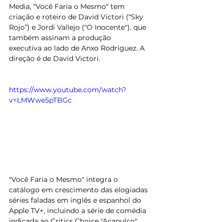
Media, "Você Faria o Mesmo" tem 
criação e roteiro de David Victori (“Sky 
Rojo”) e Jordi Vallejo ("O Inocente"), que 
também assinam a produção 
executiva ao lado de Anxo Rodriguez. A 
direção é de David Victori.
https://www.youtube.com/watch?
v=LMWwe5pTBGc
"Você Faria o Mesmo" integra o 
catálogo em crescimento das elogiadas 
séries faladas em inglês e espanhol do 
Apple TV+, incluindo a série de comédia 
indicada ao Critics Choice "Acapulco", 