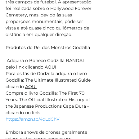
três campos de futebol. A apresentação 
foi realizada sobre o Hollywood Forever 
Cemetery, mas, devido às suas 
proporções monumentais, pôde ser 
vista a até quase cinco quilômetros de 
distância em qualquer direção.
Produtos do Rei dos Monstros Godzilla 
 Adquira o 
Boneco Godzilla BANDAI 
pelo link clicando 
AQUI
Para os fãs de Godzilla adquira o livro 
Godzilla: The Ultimate Illustrated Guide 
clicando 
AQUI
Compre o livro 
Godzilla: The First 70 
Years: The Official Illustrated History of 
the Japanese Productions Capa Dura - 
clicando no link 
https://amzn.to/4qLdChV
Embora shows de drones geralmente 
sejam vistos como apenas um 