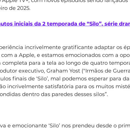
Apple TV+, com novos episódios sendo lançados 
eiro de 2025.
utos iniciais da 2 temporada de “Silo”, série dra
riência incrivelmente gratificante adaptar os épi
 com a Apple, e estamos emocionados com a opo
ia completa para a tela ao longo de quatro tempor
dutor executivo, Graham Yost ("Irmãos de Guerra", 
ulos finais de ‘Silo’, mal podemos esperar para dar
o incrivelmente satisfatória para os muitos mistér
ondidas dentro das paredes desses silos”.
tiva e emocionante ‘Silo’ nos prendeu desde o prim