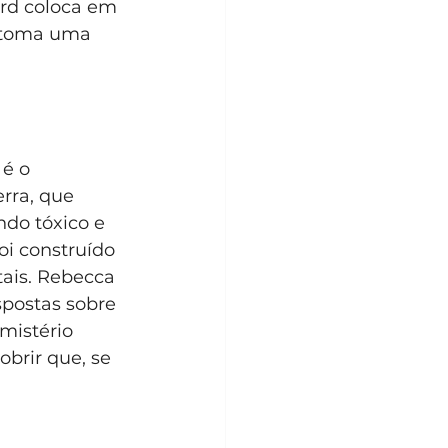
ard coloca em 
s toma uma 
é o 
rra, que 
do tóxico e 
oi construído 
ais. Rebecca 
spostas sobre 
mistério 
brir que, se 