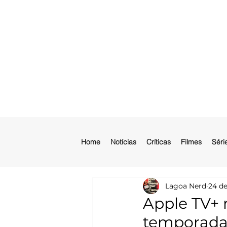
Home
Notícias
Críticas
Filmes
Séri
Lagoa Nerd
24 de
Apple TV+ r
temporadas