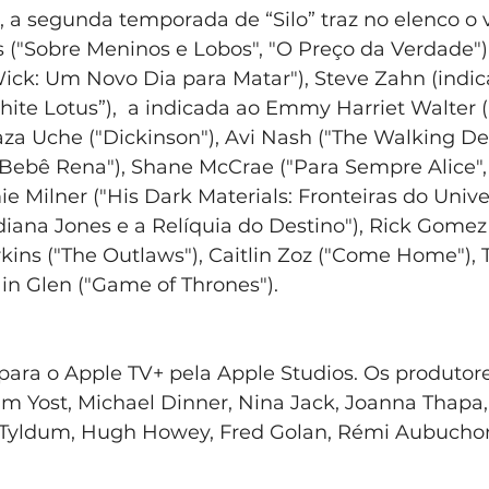
 a segunda temporada de “Silo” traz no elenco o 
 ("Sobre Meninos e Lobos", "O Preço da Verdade
Wick: Um Novo Dia para Matar"), Steve Zahn (indic
te Lotus”),  a indicada ao Emmy Harriet Walter (
aza Uche ("Dickinson"), Avi Nash ("The Walking Dea
"Bebê Rena"), Shane McCrae ("Para Sempre Alice", 
 Milner ("His Dark Materials: Fronteiras do Univers
diana Jones e a Relíquia do Destino"), Rick Gomez
rkins ("The Outlaws"), Caitlin Zoz ("Come Home"),
ain Glen ("Game of Thrones").
 para o Apple TV+ pela Apple Studios. Os produtor
am Yost, Michael Dinner, Nina Jack, Joanna Thapa
 Tyldum, Hugh Howey, Fred Golan, Rémi Aubucho