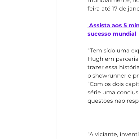
mundialmente, no 
feira até 17 de jan
Assista aos 5 min
sucesso mundial
“Tem sido uma expe
Hugh em parceria
trazer essa histór
o showrunner e pro
“Com os dois capít
série uma conclusã
questões não resp
“A viciante, inven