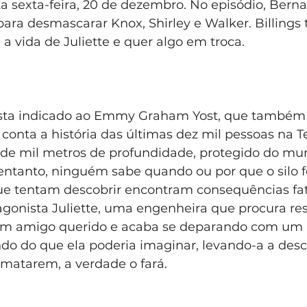
a sexta-feira, 20 de dezembro. No episódio, Bern
para desmascarar Knox, Shirley e Walker. Billing
 a vida de Juliette e quer algo em troca.
rista indicado ao Emmy Graham Yost, que também 
 conta a história das últimas dez mil pessoas na Te
de mil metros de profundidade, protegido do mun
 entanto, ninguém sabe quando ou por que o silo f
ue tentam descobrir encontram consequências fat
agonista Juliette, uma engenheira que procura re
um amigo querido e acaba se deparando com um 
do do que ela poderia imaginar, levando-a a desco
 matarem, a verdade o fará.