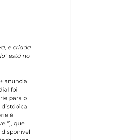
, e criada 
o” está no 
+ anuncia 
al foi 
ie para o 
 distópica 
rie é 
el"), que 
disponível 