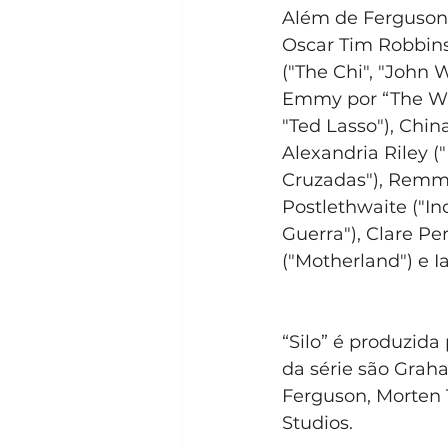
Além de Ferguson,
Oscar Tim Robbins
("The Chi", "John 
Emmy por “The Whi
"Ted Lasso"), Chin
Alexandria Riley (
Cruzadas"), Remmie
Postlethwaite ("In
Guerra"), Clare Pe
("Motherland") e I
“Silo” é produzida
da série são Grah
Ferguson, Morten
Studios.