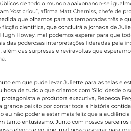
úblicos de todo o mundo apaixonando-se igualme
am Yost criou”, afirma Matt Cherniss, chefe de p
medida que olhamos para as temporadas três e qu
ficção científica, que concluirá a jornada de Julie
de Hugh Howey, mal podemos esperar para que tod
 das poderosas interpretações lideradas pela i
 além das surpresas e reviravoltas que esperamo
na.
to em que pude levar Juliette para as telas e es
hosa de tudo o que criamos com ‘Silo’ desde o s
a protagonista e produtora executiva, Rebecca Fer
grande paixão por contar toda a história contida 
 eu não poderia estar mais feliz que a audiência
om tanto entusiasmo. Junto com nossos parceiros 
osso elenco e equipe, mal posso esperar para me