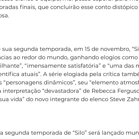
radas finais, que concluirão esse conto distópic
osa.
e sua segunda temporada, em 15 de novembro, “Sil
cias ao redor do mundo, ganhando elogios como
lhante”, “imensamente satisfatória” e “uma das 
entífica atuais”. A série elogiada pela crítica tamb
s “personagens dinâmicos”, seu “elemento atmosf
 interpretação “devastadora” de Rebecca Ferguso
sua vida” do novo integrante do elenco Steve Zah
da segunda temporada de “Silo” será lançado mun