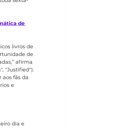
toda sexta-
mática de 
cos livros de 
rtunidade de 
adas,” afirma 
"Justified"). 
 aos fãs da 
ios e 
eiro dia e 