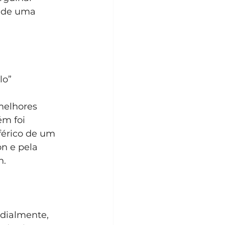
o de uma 
o” 
 
melhores 
ém foi 
érico de um 
n e pela 
n.
dialmente, 