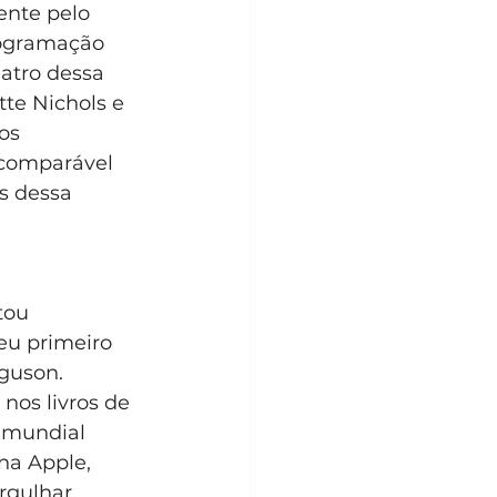
nte pelo 
rogramação 
atro dessa 
tte Nichols e 
os 
ncomparável 
s dessa 
tou 
eu primeiro 
guson. 
nos livros de 
 mundial 
na Apple, 
rgulhar 