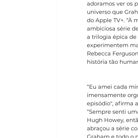
adoramos ver os p
universo que Grah
do Apple TV+. “À 
ambiciosa série de 
a trilogia épica 
experimentem mais
Rebecca Ferguson,
história tão huma
“Eu amei cada minu
imensamente orgul
episódio", afirma 
“Sempre senti uma 
Hugh Howey, então
abraçou a série c
Graham e todo o n