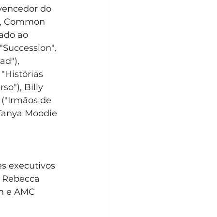
vencedor do 
"), Common 
ado ao 
"Succession", 
d"), 
"Histórias 
o"), Billy 
 ("Irmãos de 
 Tanya Moodie 
es executivos 
, Rebecca 
n e AMC 