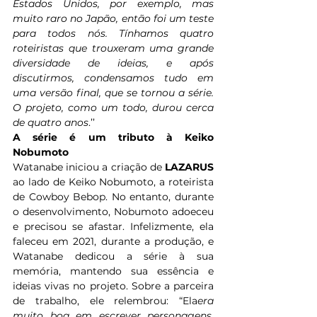
Estados Unidos, por exemplo, mas 
muito raro no Japão, então foi um teste 
para todos nós. Tínhamos quatro 
roteiristas que trouxeram uma grande 
diversidade de ideias, e após 
discutirmos, condensamos tudo em 
uma versão final, que se tornou a série. 
O projeto, como um todo, durou cerca 
de quatro anos
.’’ 
A série é um tributo à Keiko 
Nobumoto
Watanabe iniciou a criação de 
LAZARUS
ao lado de Keiko Nobumoto, a roteirista 
de Cowboy Bebop. No entanto, durante 
o desenvolvimento, Nobumoto adoeceu 
e precisou se afastar. Infelizmente, ela 
faleceu em 2021, durante a produção, e 
Watanabe dedicou a série à sua 
memória, mantendo sua essência e 
ideias vivas no projeto. Sobre a parceira 
de trabalho, ele relembrou: “Ela
era 
muito boa em escrever personagens. 