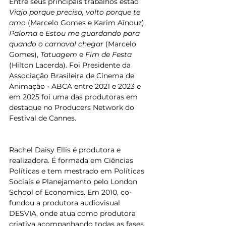
Entre seus principais trabalhos estão 
Viajo porque preciso, volto porque te 
amo
 (Marcelo Gomes e Karim Aïnouz), 
Paloma
 e 
Estou me guardando para 
quando o carnaval chegar
 (Marcelo 
Gomes), 
Tatuagem
 e 
Fim de Festa
(Hilton Lacerda). Foi Presidente da 
Associação Brasileira de Cinema de 
Animação - ABCA entre 2021 e 2023 e 
em 2025 foi uma das produtoras em 
destaque no Producers Network do 
Festival de Cannes.
Rachel Daisy Ellis é produtora e 
realizadora. É formada em Ciências 
Políticas e tem mestrado em Políticas 
Sociais e Planejamento pelo London 
School of Economics. Em 2010, co-
fundou a produtora audiovisual 
DESVIA, onde atua como produtora 
criativa acompanhando todas as fases 