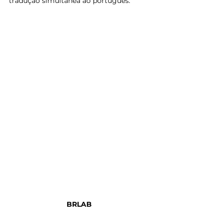
tradução simultânea ao português.
BRLAB