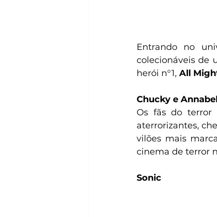
Entrando no uni
colecionáveis de 
herói n°1, 
All Migh
Chucky e Annabel
Os fãs do terror
aterrorizantes, c
vilões mais marc
cinema de terror n
Sonic