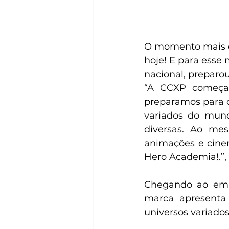
O momento mais es
hoje! E para esse
nacional, preparou
“A CCXP começa 
preparamos para o
variados do mund
diversas. Ao me
animações e cin
Hero Academia!.”,
Chegando ao embl
marca apresenta 
universos variado