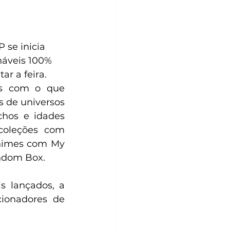
se inicia 
náveis 100% 
ar a feira.
s com o que 
 de universos 
hos e idades 
oleções com 
imes com My 
andom Box.
 lançados, a 
ionadores de 