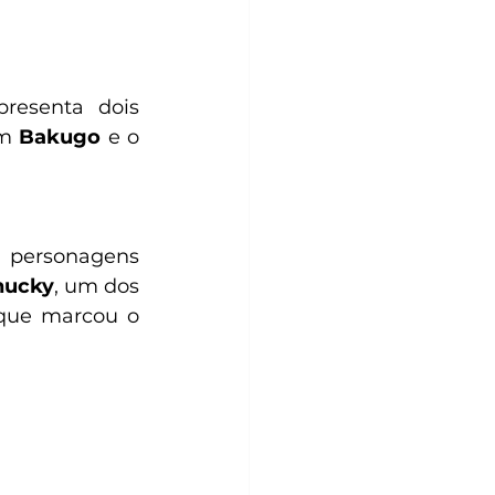
esenta dois 
m 
Bakugo
 e o 
 personagens 
hucky
, um dos 
que marcou o 