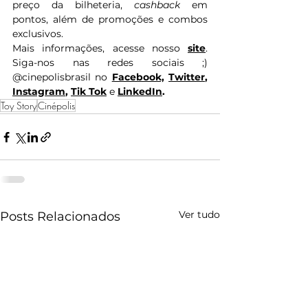
preço da bilheteria, 
cashback
 em 
pontos, além de promoções e combos 
exclusivos.
Mais informações, acesse nosso 
site
. 
Siga-nos nas redes sociais ;) 
@cinepolisbrasil no 
Facebook,
Twitter
, 
Instagram
, 
Tik Tok
e
LinkedIn
.
Toy Story
Cinépolis
Ver tudo
Posts Relacionados