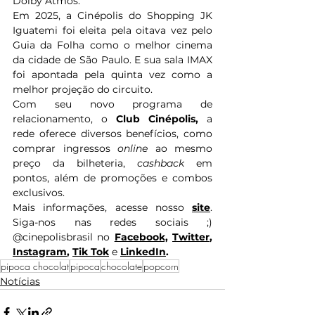
Dolby Atmos.
Em 2025, a Cinépolis do Shopping JK 
Iguatemi foi eleita pela oitava vez pelo 
Guia da Folha como o melhor cinema 
da cidade de São Paulo. E sua sala IMAX 
foi apontada pela quinta vez como a 
melhor projeção do circuito.
Com seu novo programa de 
relacionamento, o 
Club Cinépolis,
 a 
rede oferece diversos benefícios, como 
comprar ingressos 
online
 ao mesmo 
preço da bilheteria, 
cashback
 em 
pontos, além de promoções e combos 
exclusivos.
Mais informações, acesse nosso 
site
. 
Siga-nos nas redes sociais ;) 
@cinepolisbrasil no 
Facebook,
Twitter
, 
Instagram
, 
Tik Tok
e
LinkedIn
.
pipoca chocolat
pipoca
chocolate
popcorn
Notícias