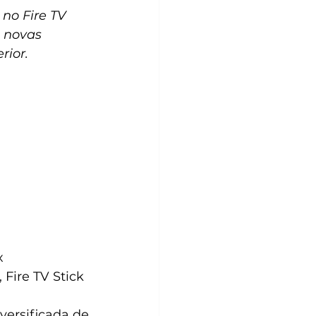
no Fire TV 
 novas 
rior.
x 
Fire TV Stick 
ersificada de 