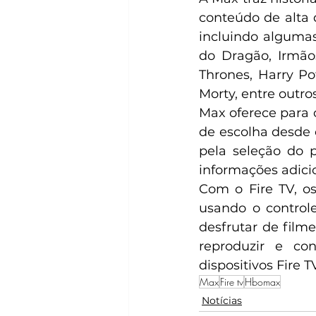
conteúdo de alta 
incluindo alguma
do Dragão, Irmão
Thrones, Harry Po
Morty, entre outros
Max oferece para 
de escolha desde
pela seleção do p
informações adicio
Com o Fire TV, o
usando o controle
desfrutar de filme
reproduzir e co
dispositivos Fire T
Max
Fire tv
Hbomax
Notícias