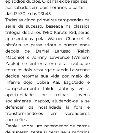
episódios duplos. O canal exibe reprises 
aos sábados em dois horários: a partir 
das 13h30 e das 23h45.
Todas as cinco primeiras temporadas da 
série de sucesso, baseada na clássica 
trilogia dos anos 1980 Karate Kid, serão 
apresentadas pela Warner Channel. A 
história se passa trinta e quatro anos 
depois de Daniel Larusso (Ralph 
Macchio) e Johnny Lawrence (William 
Zabka) se enfrentarem e a rivalidade 
entre os dois ressurge quando Lawrence 
decide retomar sua vida por meio do 
infame dojo Cobra Kai. Esgotado e 
completamente falido, Johnny vê a 
oportunidade de treinar jovens 
socialmente inaptos, ajudando-os a se 
defender da hostilidade lá fora e 
transformando-os em verdadeiros 
campeões.
Daniel, agora um revendedor de carros 
de sucesso, tenta superar seus próprios 