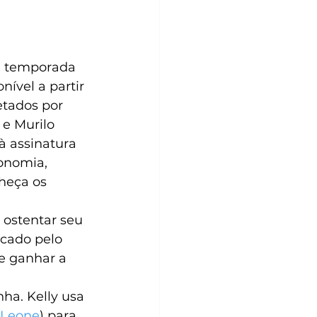
a temporada 
nível a partir 
tados por 
e Murilo 
à assinatura 
onomia, 
heça os 
 ostentar seu 
rcado pelo 
e ganhar a 
nha. Kelly usa 
 Leone
) para 