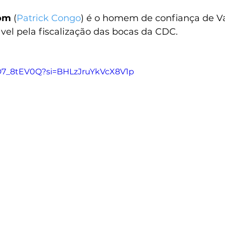
om 
(
Patrick Congo
) é o homem de confiança de V
vel pela fiscalização das bocas da CDC.
2D7_8tEV0Q?si=BHLzJruYkVcX8V1p