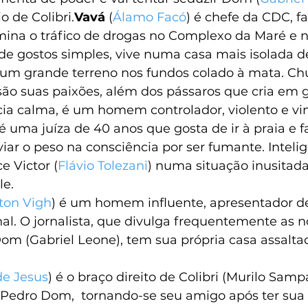
 de Colibri.
Vavá 
(
Álamo Facó
) é chefe da CDC, f
ina o tráfico de drogas no Complexo da Maré e n
 gostos simples, vive numa casa mais isolada d
m grande terreno nos fundos colado à mata. Chu
ão suas paixões, além dos pássaros que cria em ga
ia calma, é um homem controlador, violento e vin
 é uma juíza de 40 anos que gosta de ir à praia e f
iviar o peso na consciência por ser fumante. Intel
 Victor (
Flávio Tolezani
) numa situação inusitada
le.
ton Vigh
) é um homem influente, apresentador d
nal. O jornalista, que divulga frequentemente as n
m (Gabriel Leone), tem sua própria casa assaltad
de Jesus
) é o braço direito de Colibri (Murilo Samp
 Pedro Dom,  tornando-se seu amigo após ter sua 