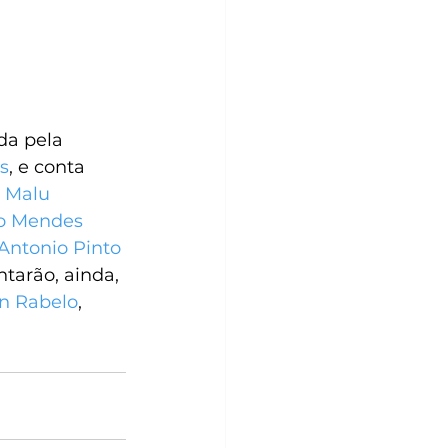
da pela 
as
, e conta 
 
Malu 
o Mendes
Antonio Pinto
tarão, ainda, 
n Rabelo
, 