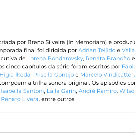
criada por Breno Silveira (In Memoriam) e produzi
porada final foi dirigida por 
Adrian Teijido
 e 
Vell
cutiva de 
Lorena Bondarovsky
, 
Renata Brandão
 e
os cinco capítulos da série foram escritos por 
Fábi
Higia Ikeda
, 
Priscila Gontijo
 e 
Marcelo Vindicatto
. 
compõem a trilha sonora original. Os episódios con
 
Isabella Santoni
, 
Laila Garin
, 
André Ramiro
, 
Wilso
 
Renato Livera
, entre outros.