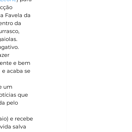
acção 
a Favela da 
entro da 
rrasco, 
iolas. 
gativo.
azer 
igente e bem 
 e acaba se 
e um 
otícias que 
a pelo 
aio) e recebe 
vida salva 