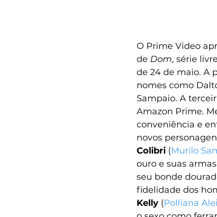
O Prime Video apr
de 
Dom
, série li
de 24 de maio. A 
nomes como Dalton
Sampaio. A tercei
Amazon Prime. Me
conveniência e en
novos personagen
Colibri 
(
Murilo Sa
ouro e suas armas.
seu bonde dourado
fidelidade dos ho
Kelly
 (
Polliana Ale
o sexo como ferra