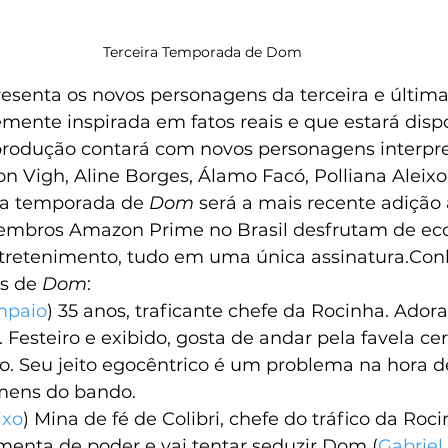
Terceira Temporada de Dom 
esenta os novos personagens da terceira e últim
vremente inspirada em fatos reais e que estará dispo
produção contará com novos personagens interpre
 Vigh, Aline Borges, Álamo Facó, Polliana Aleixo 
ra temporada de 
Dom
 será a mais recente adição 
mbros Amazon Prime no Brasil desfrutam de ec
tretenimento, tudo em uma única assinatura.Con
s de 
Dom
:
mpaio
) 35 anos, traficante chefe da Rocinha. Adora
 Festeiro e exibido, gosta de andar pela favela ce
. Seu jeito egocêntrico é um problema na hora d
mens do bando.
ixo
) Mina de fé de Colibri, chefe do tráfico da Roci
menta de poder e vai tentar seduzir Dom (
Gabriel