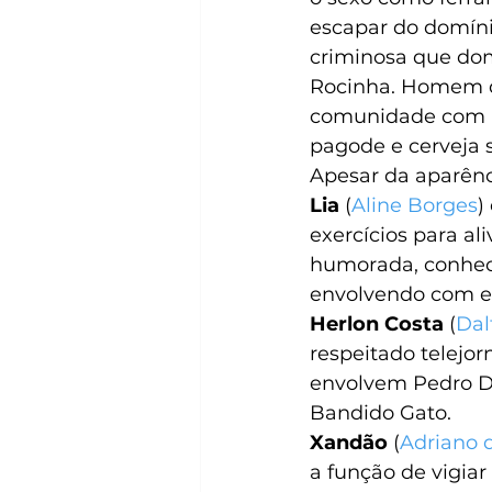
escapar do domínio
criminosa que dom
Rocinha. Homem de
comunidade com u
pagode e cerveja s
Apesar da aparênc
Lia 
(
Aline Borges
)
exercícios para al
humorada, conhece
envolvendo com e
Herlon Costa 
(
Dal
respeitado telejor
envolvem Pedro Do
Bandido Gato.
Xandão
 (
Adriano 
a função de vigiar