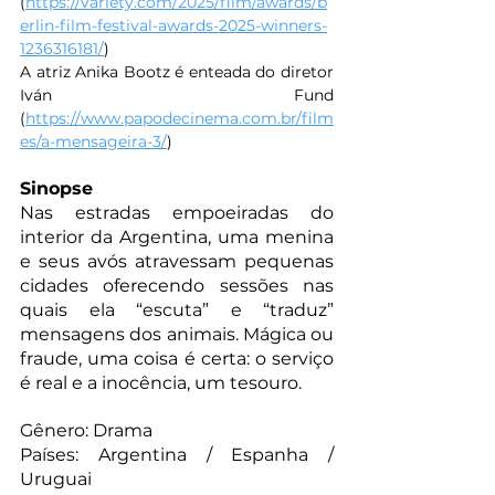
(
https://variety.com/2025/film/awards/b
erlin-film-festival-awards-2025-winners-
1236316181/
)
A atriz Anika Bootz é enteada do diretor 
Iván Fund 
(
https://www.papodecinema.com.br/film
es/a-mensageira-3/
)
Sinopse
Nas estradas empoeiradas do 
interior da Argentina, uma menina 
e seus avós atravessam pequenas 
cidades oferecendo sessões nas 
quais ela “escuta” e “traduz” 
mensagens dos animais. Mágica ou 
fraude, uma coisa é certa: o serviço 
é real e a inocência, um tesouro.
Gênero: Drama
Países: Argentina / Espanha / 
Uruguai