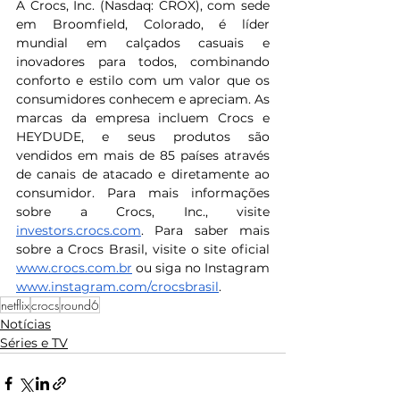
A Crocs, Inc. (Nasdaq: CROX), com sede 
em Broomfield, Colorado, é líder 
mundial em calçados casuais e 
inovadores para todos, combinando 
conforto e estilo com um valor que os 
consumidores conhecem e apreciam. As 
marcas da empresa incluem Crocs e 
HEYDUDE, e seus produtos são 
vendidos em mais de 85 países através 
de canais de atacado e diretamente ao 
consumidor. Para mais informações 
sobre a Crocs, Inc., visite 
investors.crocs.com
. Para saber mais 
sobre a Crocs Brasil, visite o site oficial 
www.crocs.com.br
ou siga no Instagram
www.instagram.com/crocsbrasil
.
netflix
crocs
round6
Notícias
Séries e TV