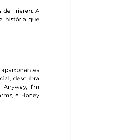
de Frieren: A 
história que 
 apaixonantes 
ial, descubra 
 Anyway, I’m 
arms, e Honey 