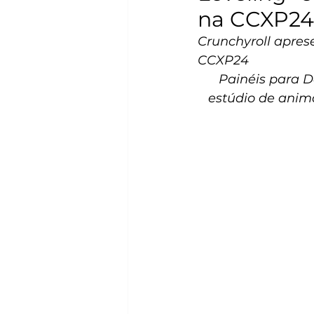
na CCXP24
Crunchyroll apres
CCXP24
Painéis para D
estúdio de anima