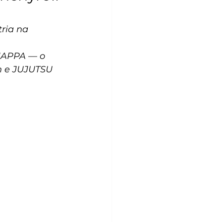
ria na 
 MAPPA — o 
n e JUJUTSU 