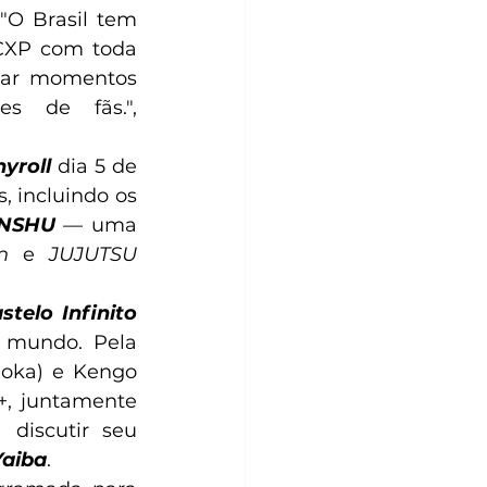
"O Brasil tem 
CXP com toda 
riar momentos 
s de fãs.", 
yroll 
dia 5 de 
 incluindo os 
NSHU
 — uma 
n
 e 
JUJUTSU 
Demon Slayer: Kimetsu no Yaiba Castelo Infinito 
 mundo. Pela 
ioka) e Kengo 
+, juntamente 
discutir seu 
Yaiba
.