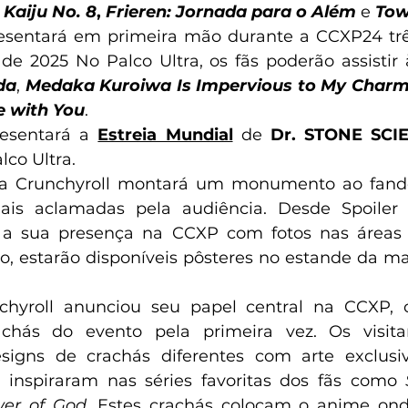
Kaiju No. 8
, 
Frieren: Jornada para o Além
e
Tow
resentará em primeira mão durante a CCXP24 trê
e 2025 No Palco Ultra, os fãs poderão assistir 
da
, 
Medaka Kuroiwa Is Impervious to My Char
e with You
.
resentará a
Estreia Mundial
 de 
Dr. STONE SCI
co Ultra.
 a Crunchyroll montará um monumento ao fand
is aclamadas pela audiência. Desde Spoiler N
r a sua presença na CCXP com fotos nas áreas e
o, estarão disponíveis pôsteres no estande da ma
chyroll anunciou seu papel central na CCXP,
chás do evento pela primeira vez. Os visita
signs de crachás diferentes com arte exclusiva
e inspiraram nas séries favoritas dos fãs como 
wer of God
. Estes crachás colocam o anime ond