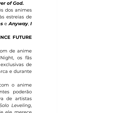
er of God
.
s dos animes 
às estreias de
ms
 e 
Anyway
,
 I 
ENCE FUTURE
om de anime 
ight, os fãs 
xclusivas de 
rca e durante 
 com o anime 
ntes poderão 
 de artistas 
Solo Leveling
, 
e ele merece 