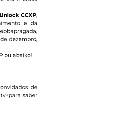
Unlock CCXP
, 
nimento e da 
ebbapragada, 
 de dezembro, 
P ou abaixo!
convidados de 
tv+para saber 