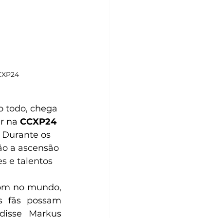
CXP24 
 todo, 
chega 
r 
na 
CCXP24
 Durante os 
ão a ascensão 
s e talentos 
om no mundo, 
s fãs possam 
isse Markus 