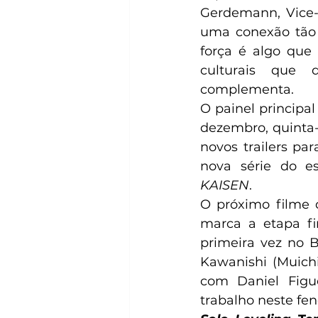
Gerdemann, Vice-p
uma conexão tão 
força é algo que 
culturais que d
complementa.
O painel principal
dezembro, quinta-
novos trailers pa
nova série do e
KAISEN
.
O próximo filme d
marca a etapa fi
primeira vez no B
Kawanishi (Muichi
com Daniel Figue
trabalho neste fe