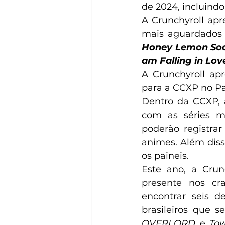
de 2024, incluindo
A Crunchyroll ap
mais aguardados d
Honey Lemon So
am Falling in Lov
A Crunchyroll ap
para a CCXP no Pal
Dentro da CCXP,
com as séries ma
poderão registra
animes. Além diss
os paineis.
Este ano, a Crun
presente nos cra
encontrar seis de
brasileiros que s
OVERLORD
 e 
To