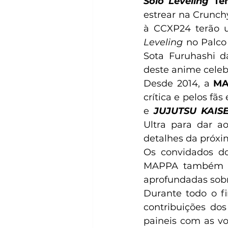
Solo Leveling
 Te
estrear na Crunch
à CCXP24 terão u
Leveling 
no Palco
Sota Furuhashi da
deste anime cele
Desde 2014, a 
MA
crítica e pelos fã
e 
JUJUTSU KAIS
Ultra para dar ao
detalhes da próxim
Os convidados do
MAPPA também e
aprofundadas sobr
Durante todo o fi
contribuições dos
paineis com as v