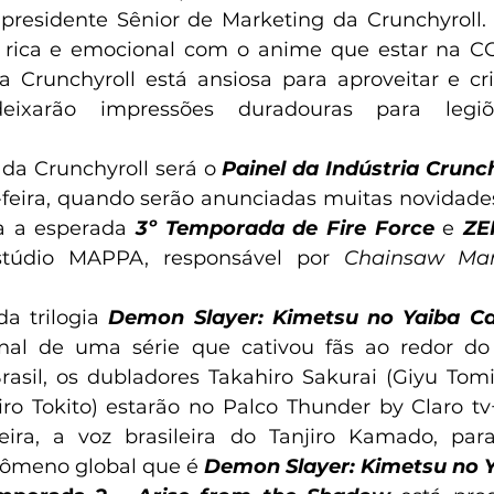
residente Sênior de Marketing da Crunchyroll. 
rica e emocional com o anime que estar na C
a Crunchyroll está ansiosa para aproveitar e c
eixarão impressões duradouras para legiõe
 da Crunchyroll será o 
Painel da Indústria
Crunch
feira, quando serão anunciadas muitas novidades,
ra a esperada
 3º Temporada de
Fire Force
e 
ZE
stúdio MAPPA, responsável por 
Chainsaw Ma
a trilogia 
nal de uma série que cativou fãs ao redor do
rasil, os dubladores Takahiro Sakurai (Giyu Tom
ro Tokito) estarão no Palco Thunder by Claro tv
ira, a voz brasileira do Tanjiro Kamado, para 
nômeno global que é 
Demon Slayer: Kimetsu no 