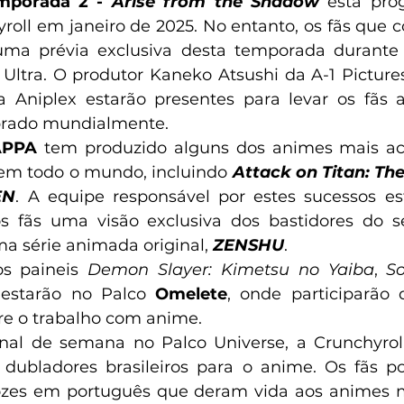
mporada 2 - 
Arise from the Shadow
 está pro
yroll em janeiro de 2025. No entanto, os fãs que
ma prévia exclusiva desta temporada durante 
 Ultra. O produtor Kaneko Atsushi da A-1 Pictures
 Aniplex estarão presentes para levar os fãs a
brado mundialmente.
PPA 
tem produzido alguns dos animes mais ac
s em todo o mundo, incluindo
Attack on Titan: Th
EN
. A equipe responsável por estes sucessos es
s fãs uma visão exclusiva dos bastidores do se
a série animada original, 
ZENSHU
.
s paineis 
Demon Slayer: Kimetsu no Yaiba
, 
So
starão no Palco 
Omelete
, onde participarão d
e o trabalho com anime.
nal de semana no Palco Universe, a Crunchyroll
 dubladores brasileiros para o anime. Os fãs pod
ozes em português que deram vida aos animes m