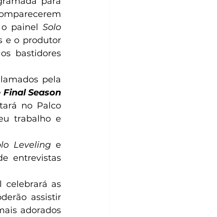
gramada para 
 comparecerem 
o painel 
Solo 
 e o produtor 
os bastidores 
lamados pela 
e Final Season
tará no Palco 
u trabalho e 
lo Leveling
 e 
e entrevistas 
 celebrará as 
erão assistir 
ais adorados 