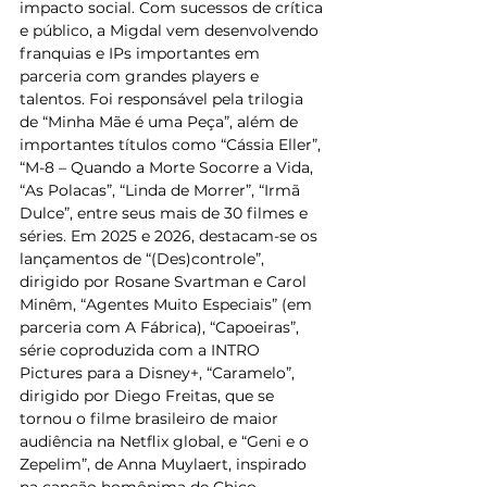
impacto social. Com sucessos de crítica 
e público, a Migdal vem desenvolvendo 
franquias e IPs importantes em 
parceria com grandes players e 
talentos. Foi responsável pela trilogia 
de “Minha Mãe é uma Peça”, além de 
importantes títulos como “Cássia Eller”, 
“M-8 – Quando a Morte Socorre a Vida, 
“As Polacas”, “Linda de Morrer”, “Irmã 
Dulce”, entre seus mais de 30 filmes e 
séries. Em 2025 e 2026, destacam-se os 
lançamentos de “(Des)controle”, 
dirigido por Rosane Svartman e Carol 
Minêm, “Agentes Muito Especiais” (em 
parceria com A Fábrica), “Capoeiras”, 
série coproduzida com a INTRO 
Pictures para a Disney+, “Caramelo”, 
dirigido por Diego Freitas, que se 
tornou o filme brasileiro de maior 
audiência na Netflix global, e “Geni e o 
Zepelim”, de Anna Muylaert, inspirado 
na canção homônima de Chico 