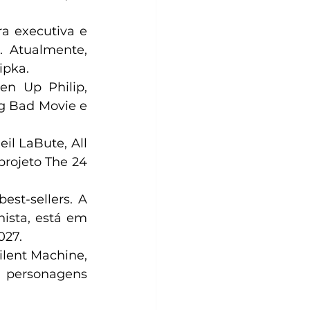
 executiva e 
. Atualmente, 
ipka.
en Up Philip, 
g Bad Movie e 
l LaBute, All 
projeto The 24 
st-sellers. A 
ista, está em 
027.
lent Machine, 
 personagens 