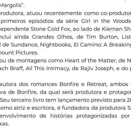
Margolis”.
rodutora, atuou recentemente como co-produtora
 primeiros episódios da série Girl in the Woods
ndependente Stone Cold Fox, ao lado de Kiernan Sh
nclui ainda Grandes Olhos, de Tim Burton, List
al de Sundance, Nightbooks, El Camino: A Breakin
ount Pictures.
pou de montagens como Heart of the Matter, de Nei
h Braff, All This Intimacy, de Rajiv Joseph, e do 
utora dos romances Bonfire e Retreat, ambos be
iva de Bonfire, da qual será produtora e protagon
Seu terceiro livro tem lançamento previsto para 2
omo atriz e escritora, é fundadora da produtora Si
nvolvimento de histórias protagonizadas por
xas.