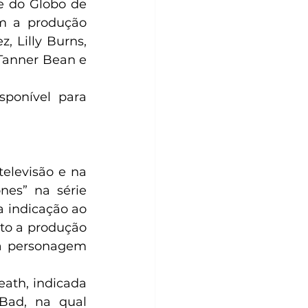
e do Globo de 
m a produção 
 Lilly Burns, 
Tanner Bean e 
sponível para 
elevisão e na 
nes” na série 
 indicação ao 
to a produção 
a personagem 
ath, indicada 
Bad, na qual 