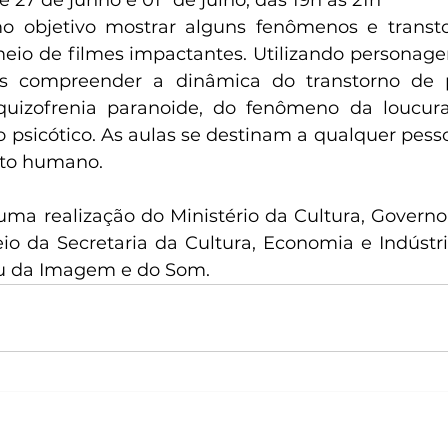
 e 27 de junho e 01º de julho, das 19h às 21h
 objetivo mostrar alguns fenômenos e transto
eio de filmes impactantes. Utilizando personage
s compreender a dinâmica do transtorno de p
squizofrenia paranoide, do fenômeno da loucura
 psicótico. As aulas se destinam a qualquer pesso
to humano.
ma realização do Ministério da Cultura, Governo
io da Secretaria da Cultura, Economia e Indústria
u da Imagem e do Som.