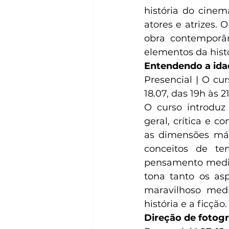
história do cinema
atores e atrizes. 
obra contemporâ
elementos da hist
Entendendo a ida
Presencial | O cu
18.07, das 19h às 2
O curso introduz
geral, crítica e 
as dimensões mág
conceitos de t
pensamento mediev
tona tanto os as
maravilhoso medi
história e a ficção. 
Direção de fotog