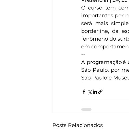
Presencial | 24, 25
O curso tem como
importantes por m
será mais simple
borderline, da e
fenômeno do surto
em comportamen
--
A programação é u
São Paulo, por me
São Paulo e Muse
Posts Relacionados