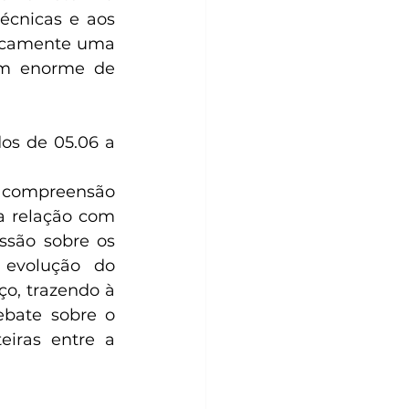
écnicas e aos 
ticamente uma 
m enorme de 
os de 05.06 a 
 compreensão 
a relação com 
são sobre os 
evolução do 
o, trazendo à 
bate sobre o 
iras entre a 