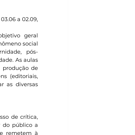
3.06 a 02.09, 
jetivo geral 
nômeno social 
nidade, pós-
ade. As aulas 
 produção de 
 (editoriais, 
r as diversas 
o de crítica, 
 do público a 
ue remetem à 