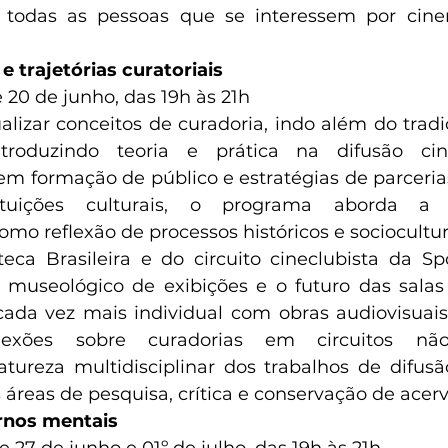
 todas as pessoas que se interessem por cin
e trajetórias curatoriais
 e 20 de junho, das 19h às 21h
lizar conceitos de curadoria, indo além do tradici
troduzindo teoria e prática na difusão cine
m formação de público e estratégias de parcerias 
ituições culturais, o programa aborda a 
mo reflexão de processos históricos e sociocultura
ca Brasileira e do circuito cineclubista da Spc
museológico de exibições e o futuro das salas 
ada vez mais individual com obras audiovisuais.
flexões sobre curadorias em circuitos não 
tureza multidisciplinar dos trabalhos de difusão
reas de pesquisa, crítica e conservação de acerv
rnos mentais