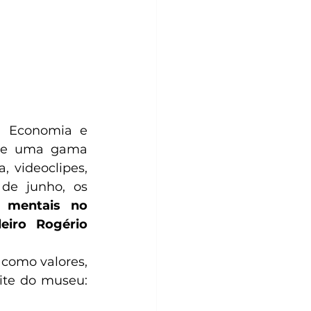
, Economia e 
ece uma gama 
 videoclipes, 
de junho, os 
s mentais no 
eiro Rogério 
como valores, 
datas, duração dos cursos e descontos, podem ser conferidos no site do museu: 