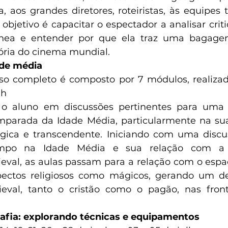
, aos grandes diretores, roteiristas, às equipes t
O objetivo é capacitar o espectador a analisar cri
nea e entender por que ela traz uma bagage
ória do cinema mundial.  
de média
rso completo é composto por 7 módulos, realizad
1h
 o aluno em discussões pertinentes para uma
comparada da Idade Média, particularmente na su
ica e transcendente. Iniciando com uma discus
empo na Idade Média e sua relação com a 
al, as aulas passam para a relação com o espaç
pectos religiosos como mágicos, gerando um de
eval, tanto o cristão como o pagão, nas fronte
 
rafia: explorando técnicas e equipamentos