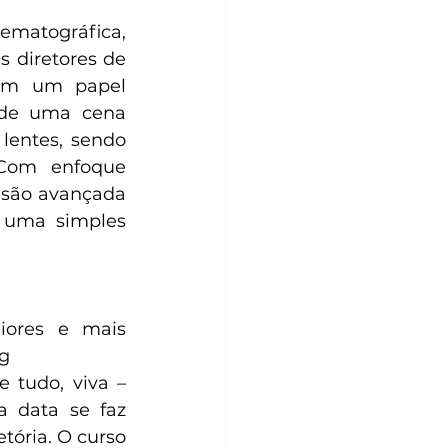
matográfica, 
s diretores de 
êm um papel 
 de uma cena 
lentes, sendo 
Com enfoque 
nsão avançada 
 uma simples 
ores e mais 
og
 tudo, viva – 
 data se faz 
tória. O curso 