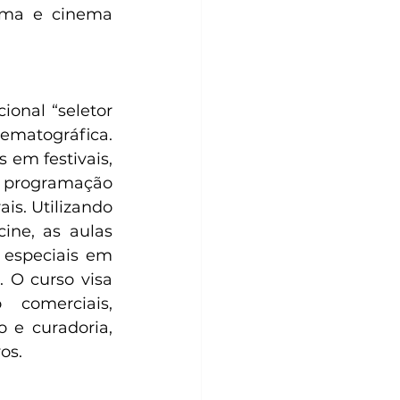
ema e cinema 
onal “seletor 
matográfica. 
em festivais, 
programação 
is. Utilizando 
ine, as aulas 
especiais em 
 O curso visa 
comerciais, 
 e curadoria, 
os. 