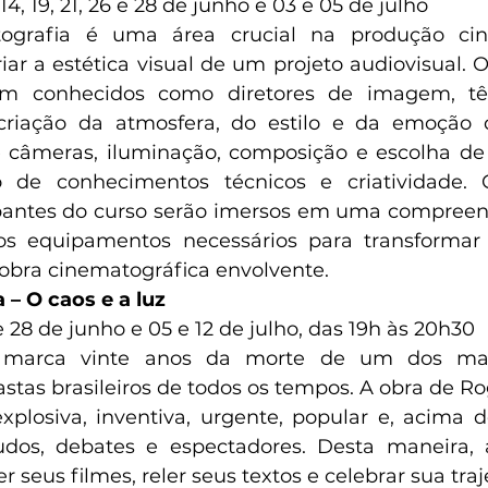
 14, 19, 21, 26 e 28 de junho e 03 e 05 de julho
ografia é uma área crucial na produção cine
iar a estética visual de um projeto audiovisual. O
bém conhecidos como diretores de imagem, t
criação da atmosfera, do estilo e da emoção
 câmeras, iluminação, composição e escolha de 
de conhecimentos técnicos e criatividade. 
cipantes do curso serão imersos em uma compree
os equipamentos necessários para transformar
ra cinematográfica envolvente. 
 – O caos e a luz
 e 28 de junho e 05 e 12 de julho, das 19h às 20h30
marca vinte anos da morte de um dos mai
eastas brasileiros de todos os tempos. A obra de R
xplosiva, inventiva, urgente, popular e, acima de
udos, debates e espectadores. Desta maneira, a
 seus filmes, reler seus textos e celebrar sua traje