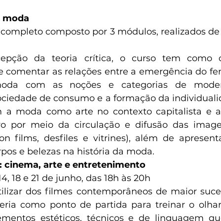
da moda
 completo composto por 3 módulos, realizados de 0
epção da teoria crítica, o curso tem como ob
 e comentar as relações entre a emergência do fe
moda com as noções e categorias de moder
ciedade de consumo e a formação da individualid
 moda como arte no contexto capitalista e a
vo por meio da circulação e difusão das imagens
n films, desfiles e vitrines), além de apresenta
pos e belezas na história da moda.  
e: cinema, arte e entretenimento
 14, 18 e 21 de junho, das 18h às 20h
ilizar dos filmes contemporâneos de maior sucess
eria como ponto de partida para treinar o olhar
ementos estéticos, técnicos e de linguagem q