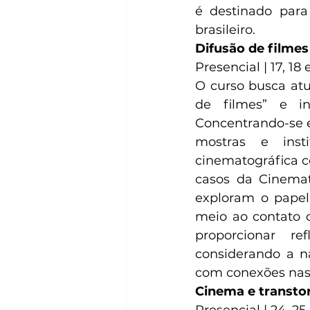
é destinado para
brasileiro. 
Difusão de filmes 
Presencial | 17, 18
O curso busca atua
de filmes” e in
Concentrando-se e
mostras e inst
cinematográfica co
casos da Cinemate
exploram o papel 
meio ao contato c
proporcionar re
considerando a na
com conexões nas á
Cinema e transto