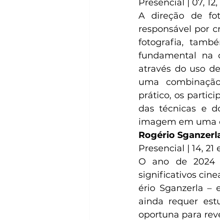
Presencial | 07, 12,
A direção de fot
responsável por cr
fotografia, tam
fundamental na 
através do uso de
uma combinação 
prático, os parti
das técnicas e d
imagem em uma ob
Rogério Sganzerla
Presencial | 14, 21
O ano de 2024 
significativos cin
ério Sganzerla – e
ainda requer est
oportuna para rever