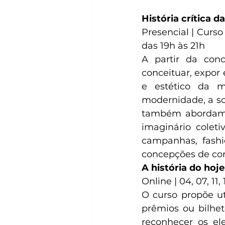
História crítica 
Presencial | Curso
das 19h às 21h
A partir da conc
conceituar, expor
e estético da 
modernidade, a so
também abordam a
imaginário coleti
campanhas, fashio
concepções de cor
A história do hoj
Online | 04, 07, 11,
O curso propõe ut
prêmios ou bilhet
reconhecer os el