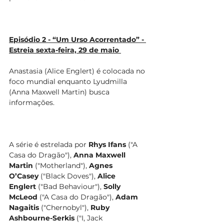
Episódio 2 - “Um Urso Acorrentado” - 
Estreia sexta-feira, 29 de maio 
Anastasia (Alice Englert) é colocada no 
foco mundial enquanto Lyudmilla 
(Anna Maxwell Martin) busca 
informações.
A série é estrelada por 
Rhys Ifans
 ("A 
Casa do Dragão"), 
Anna Maxwell 
Martin
 ("Motherland"), 
Agnes 
O’Casey
 ("Black Doves"), 
Alice 
Englert
 ("Bad Behaviour"), 
Solly 
McLeod
 ("A Casa do Dragão"), 
Adam 
Nagaitis
 ("Chernobyl"), 
Ruby 
Ashbourne-Serkis
 ("I, Jack 