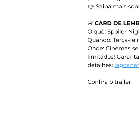
👉 
Saiba mais sobr
🚨
 CARD DE LEM
O quê: Spoiler Ni
Quando: Terça-feir
Onde: Cinemas sel
limitados! Garanta
detalhes: 
lagoaner
Confira o trailer 