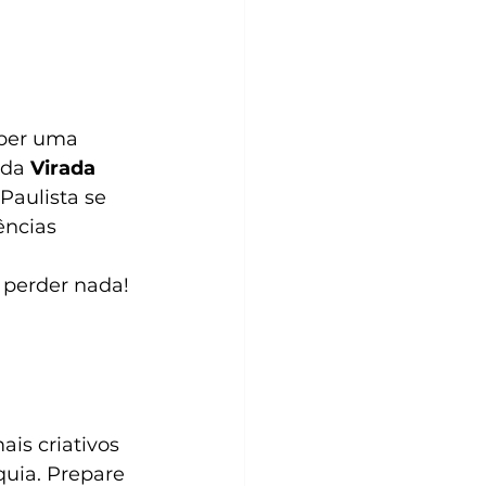
eber uma 
 da 
Virada 
aulista se 
ências 
 perder nada!
is criativos 
uia. Prepare 