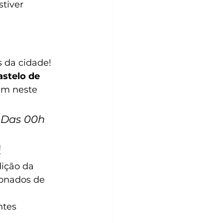
tiver 
 da cidade! 
astelo de 
ém neste 
hDas 00h 
!
dição da 
onados de 
ntes 