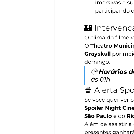
imersivas e su
participando d
🏰 Intervenç
O clima do filme 
O 
Theatro Munici
Grayskull
 por me
domingo.
🕒 
Horários d
às 01h
🍿 Alerta Sp
Se você quer ver o
Spoiler Night Ci
São Paulo
 e do 
Ri
Além de assistir à
presentes ganharã