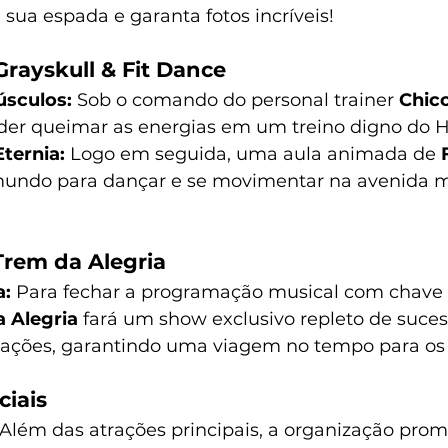
sua espada e garanta fotos incríveis!
Grayskull & Fit Dance
úsculos:
 Sob o comando do personal trainer 
Chic
oder queimar as energias em um treino digno do 
ternia:
 Logo em seguida, uma aula animada de 
mundo para dançar e se movimentar na avenida m
rem da Alegria
a:
 Para fechar a programação musical com chave d
 Alegria
 fará um show exclusivo repleto de suces
ções, garantindo uma viagem no tempo para os f
ciais
 Além das atrações principais, a organização prom