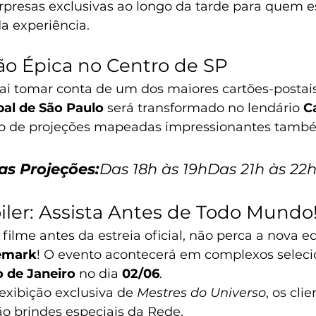
rpresas exclusivas ao longo da tarde para quem es
a experiência.
ão Épica no Centro de SP
vai tomar conta de um dos maiores cartões-postais
pal de São Paulo
 será transformado no lendário 
C
io de projeções mapeadas impressionantes tamb
as Projeções:
Das 18h às 19hDas 21h às 22
oiler: Assista Antes de Todo Mundo
 filme antes da estreia oficial, não perca a nova e
nemark
! O evento acontecerá em complexos seleci
o de Janeiro
 no dia 
02/06
.
 exibição exclusiva de 
Mestres do Universo
, os clie
o brindes especiais da Rede.