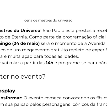
cena de mestres do universo 
stres do Universo
! São Paulo está prestes a rec
to de Eternia. Como parte da programação oficial
ingo (24 de maio)
 será o momento de a Avenida P
lco de um megaevento gratuito repleto de experi
ia e muita ação para todas as idades.
vai rolar a partir das 
14h
 e programe-se para não
 ter no evento?
osplay
ansformar:
 O evento começa convocando os fãs ma
m sua paixão pelos personagens icônicos da franq