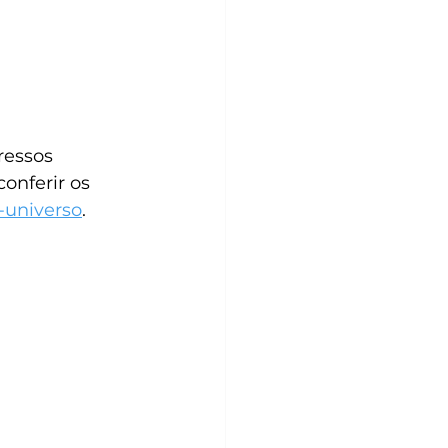
ressos 
onferir os 
-universo
.