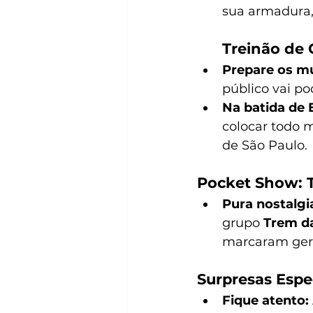
sua armadura, 
Treinão de 
Prepare os m
público vai p
Na batida de E
colocar todo 
de São Paulo.
Pocket Show: T
Pura nostalgi
grupo 
Trem da
marcaram gera
Surpresas Espe
Fique atento: