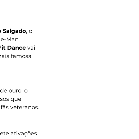
o Salgado
, o 
He-Man.
Fit Dance
 vai 
ais famosa 
e ouro, o 
sos que 
ãs veteranos.
ete ativações 