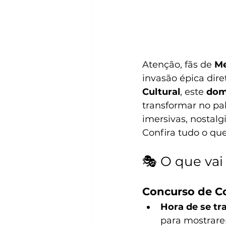
Atenção, fãs de 
Me
invasão épica dire
Cultural
, este 
dom
transformar no pa
imersivas, nostalg
Confira tudo o que 
🎭 O que vai
Concurso de C
Hora de se tr
para mostrare