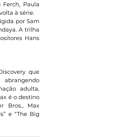
 Ferch, Paula 
lta à série. 
rigida por Sam 
aya. A trilha 
ositores Hans 
iscovery que 
, abrangendo 
ação adulta, 
ax é o destino 
 Bros., Max 
s” e “The Big 