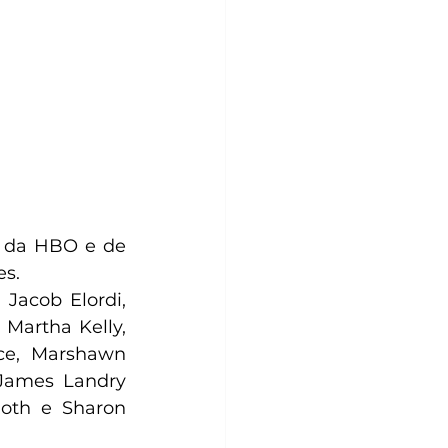
 da HBO e de 
s. 
Jacob Elordi, 
artha Kelly, 
ce, Marshawn 
 James Landry 
oth e Sharon 