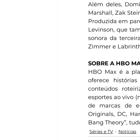
Além deles, Domin
Marshall, Zak Stei
Produzida em par
Levinson, que tam
sonora da terceir
Zimmer e Labrinth
SOBRE A HBO M
HBO Max é a plat
oferece história
conteúdos roteiri
esportes ao vivo (
de marcas de en
Originals, DC, Ha
Bang Theory”, tud
Séries e TV
Notícias