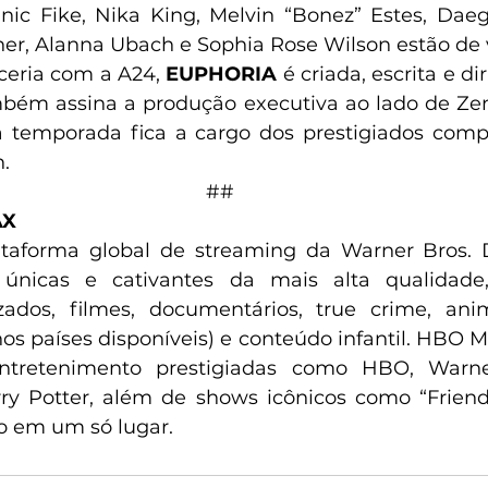
ic Fike, Nika King, Melvin “Bonez” Estes, Daeg
ner, Alanna Ubach e Sophia Rose Wilson estão de vo
ceria com a A24,
 EUPHORIA
 é criada, escrita e di
bém assina a produção executiva ao lado de Zend
a temporada fica a cargo dos prestigiados comp
. 
## 
AX
aforma global de streaming da Warner Bros. D
s únicas e cativantes da mais alta qualidade
zados, filmes, documentários, true crime, anim
nos países disponíveis) e conteúdo infantil. HBO M
tretenimento prestigiadas como HBO, Warner
rry Potter, além de shows icônicos como “Friend
o em um só lugar. 