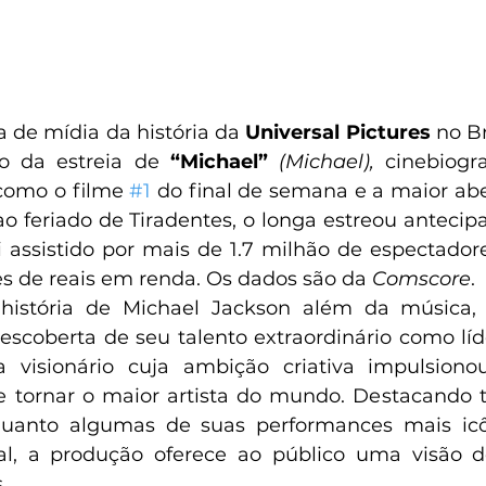
de mídia da história da 
Universal Pictures 
no Br
o da estreia de 
“Michael” 
(Michael),
cinebiogra
como o filme 
#1
 do final de semana e a maior abe
 ao feriado de Tiradentes, o longa estreou anteci
foi assistido por mais de 1.7 milhão de espectadore
s de reais em renda. Os dados são da 
Comscore
.  
história de Michael Jackson além da música, 
escoberta de seu talento extraordinário como líd
ta visionário cuja ambição criativa impulsion
e tornar o maior artista do mundo. Destacando t
quanto algumas de suas performances mais icô
cial, a produção oferece ao público uma visão 
  