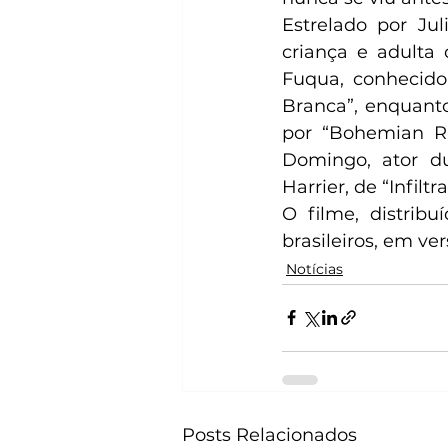
Estrelado por Jul
criança e adulta 
Fuqua, conhecido
Branca”, enquanto
por “Bohemian Rh
Domingo, ator du
Harrier, de “Infilt
O filme, distribu
brasileiros, em ve
Notícias
Posts Relacionados