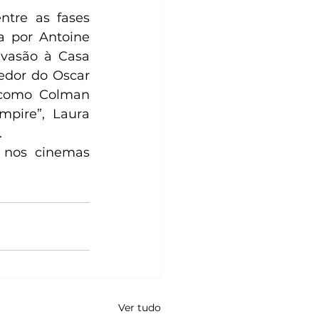
tre as fases 
 por Antoine 
vasão à Casa 
dor do Oscar 
 como Colman 
pire”, Laura 
  
 nos cinemas 
Ver tudo