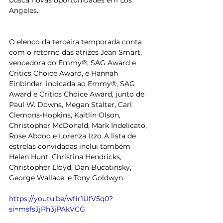
busca novas oportunidades em Los 
Angeles.
O elenco da terceira temporada conta 
com o retorno das atrizes Jean Smart, 
vencedora do Emmy®, SAG Award e 
Critics Choice Award, e Hannah 
Einbinder, indicada ao Emmy®, SAG 
Award e Critics Choice Award, junto de 
Paul W. Downs, Megan Stalter, Carl 
Clemons-Hopkins, Kaitlin Olson, 
Christopher McDonald, Mark Indelicato, 
Rose Abdoo e Lorenza Izzo. A lista de 
estrelas convidadas inclui também 
Helen Hunt, Christina Hendricks, 
Christopher Lloyd, Dan Bucatinsky, 
George Wallace, e Tony Goldwyn.
https://youtu.be/wfir1UfV5q0?
si=msfsJjPh3jPAkVCG