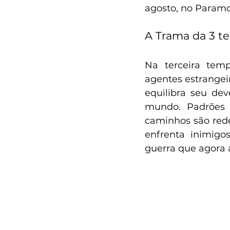
agosto, no Param
A Trama da 3 t
Na terceira tempo
agentes estrangeir
equilibra seu dev
mundo. Padrões 
caminhos são redef
enfrenta inimig
guerra que agora 