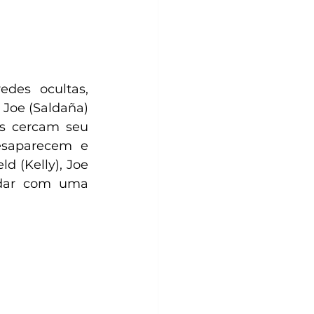
des ocultas, 
Joe (Saldaña) 
is cercam seu 
saparecem e 
 (Kelly), Joe 
idar com uma 