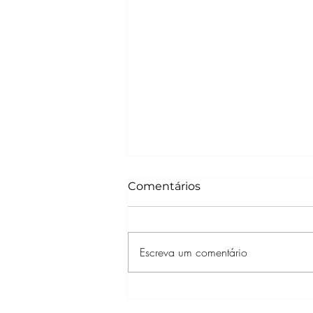
Comentários
Escreva um comentário
STAR WARS: VISIONS
APRESENTA – A NONA