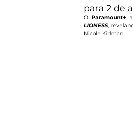
para 2 de 
O
 Paramount+ 
a
LIONESS
, revelan
Nicole Kidman. 