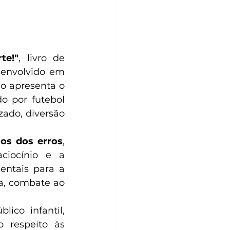
te!"
, livro de 
senvolvido em 
o apresenta o 
 por futebol 
ado, diversão 
gos dos erros
,
iocínio e a 
ntais para a 
a, combate ao 
co infantil, 
 respeito às 