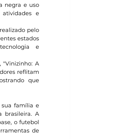
a negra e uso 
atividades e 
Ao final da obra, os leitores ainda conhecem mais sobre o trabalho realizado pelo 
entes estados 
ecnologia e 
"Vinizinho: A 
ores reflitam 
ostrando que 
 sua família e 
rasileira. A 
se, o futebol 
rramentas de 