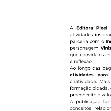
A
 Editora Pixel
 
atividades inspir
parceria com o 
In
personagem 
Vini
que convida os le
e reflexão.
Ao longo das pági
atividades para 
criatividade. Mai
formação cidadã, 
preconceito e valo
A publicação tam
conceitos relaci