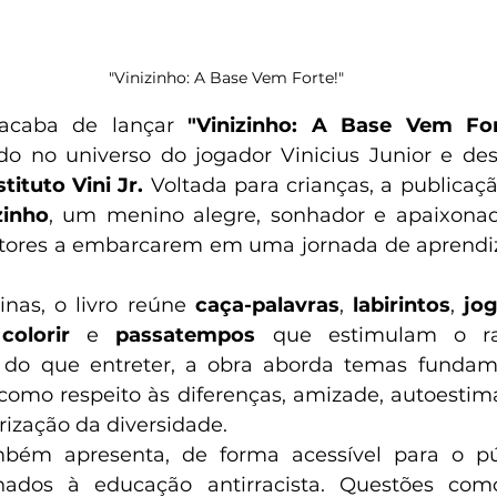
"Vinizinho: A Base Vem Forte!"
acaba de lançar 
"Vinizinho: A Base Vem For
ado no universo do jogador Vinicius Junior e de
stituto Vini Jr.
 Voltada para crianças, a publicaçã
zinho
, um menino alegre, sonhador e apaixonado
itores a embarcarem em uma jornada de aprendiz
nas, o livro reúne 
caça-palavras
, 
labirintos
, 
jo
colorir
 e 
passatempos 
que estimulam o rac
s do que entreter, a obra aborda temas fundame
como respeito às diferenças, amizade, autoestim
rização da diversidade.
bém apresenta, de forma acessível para o públi
onados à educação antirracista. Questões como