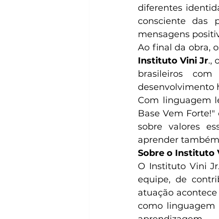
diferentes identi
consciente das p
mensagens positiv
Instituto Vini Jr
.,
brasileiros com
desenvolvimento
Com linguagem leve
Base Vem Forte!" 
sobre valores es
aprender também 
Sobre o Instituto V
O Instituto Vini J
equipe, de contri
atuação acontece 
como linguagem e