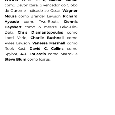
como Devon Izara, o vencedor do Globo 
de Ouro
 e indicado ao Oscar 
Wagner 
®
Moura
 como Brander Lawson, 
Richard 
Ayoade 
como Two-Boots, 
Dennis 
Haysbert 
como o mestre Eeko-Dio-
Daki, 
Chris Diamantopoulos 
como 
Looti Vario, 
Charlie Bushnell
 como 
Rylee Lawson, 
Vanessa Marshall
 como 
Rook Kast, 
David C. Collins
 como 
Spybot, 
A.J. LoCascio 
como Marrok e 
Steve Blum
 como Icarus.