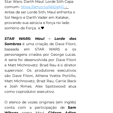
Star Wars: Darth Maul: Lorde Sith Capa 
comum- 
https://amzn.to/4bOaXjG
 -  
Antes de ser Lorde Sith, Maul enfrenta o 
Sol Negro e Darth Vader em Kalakar, 
provando sua astúcia e força no lado 
sombrio da Força. ⚔️🖤
STAR WARS: Maul – Lorde das 
Sombras
 é uma criação de Dave Filoni, 
baseada em STAR WARS e os 
personagens criados por George Lucas. 
A serie foi desenvolvida por Dave Filoni 
e Matt Michnovetz. Brad Rau é o diretor 
supervisor. Os produtores executivos 
são Dave Filoni, Athena Yvette Portillo, 
Matt Michnovetz, Brad Rau, Carrie Beck 
e Josh Rimes. Alex Spotswood atua 
como coprodutor executivo. 
O elenco de vozes originais (em inglês) 
conta com a participação de 
Sam 
Witwer 
como Maul, 
Gideon Adlon