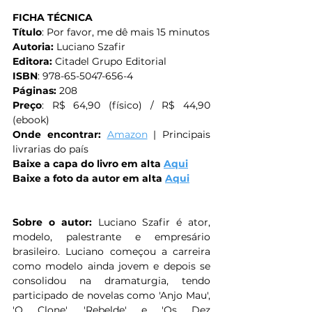
FICHA TÉCNICA
Título
: Por favor, me dê mais 15 minutos
Autoria: 
Luciano Szafir
Editora: 
Citadel Grupo Editorial
ISBN
: 978-65-5047-656-4
Páginas:
 208
Preço
: R$ 64,90 (físico) / R$ 44,90 
(ebook)
Onde encontrar: 
Amazon
 | Principais 
livrarias do país
Baixe a capa do livro em alta 
Aqui
Baixe a foto da autor em alta 
Aqui
Sobre o autor: 
Luciano Szafir é ator, 
modelo, palestrante e empresário 
brasileiro. Luciano começou a carreira 
como modelo ainda jovem e depois se 
consolidou na dramaturgia, tendo 
participado de novelas como 'Anjo Mau', 
'O Clone', 'Rebelde' e 'Os Dez 