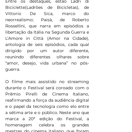
Entre os destaques, estão Ladri di 
Biciclette(Ladrões de Bicicletas), de 
Vittorio De Sica, marco do 
neorrealismo; Paisà, de Roberto 
Rossellini, que narra em episódios a 
libertação da Itália na Segunda Guerra e 
L’Amore in Città (Amor na Cidade), 
antologia de seis episódios, cada qual 
dirigido por um autor diferente, 
reunindo diferentes olhares sobre 
“amor, desejo, vida urbana” no pós-
guerra.
O filme mais assistido no streaming 
durante o Festival será coroado com o 
Prêmio Pirelli de Cinema Italiano, 
reafirmando a força da audiência digital 
e o papel da tecnologia como elo entre 
a sétima arte e o público. Neste ano que 
marca a 20ª edição do Festival, a 
homenagem celebra os grandes 
mestres do cinema italiano, que foram 