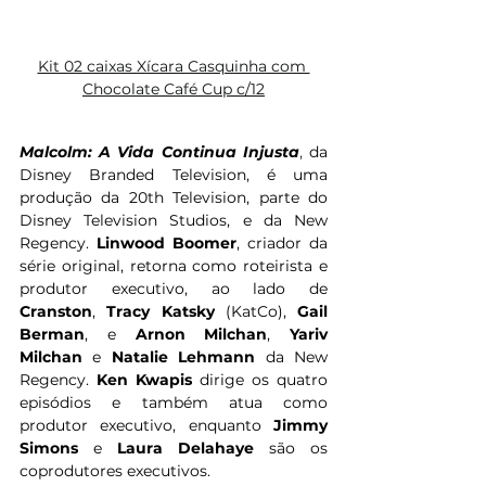
Kit 02 caixas Xícara Casquinha com 
Chocolate Café Cup c/12
Malcolm: A Vida Continua Injusta
,
 da 
Disney Branded Television, é uma 
produção da 20th Television, parte do 
Disney Television Studios, e da New 
Regency. 
Linwood Boomer
, criador da 
série original, retorna como roteirista e 
produtor executivo, ao lado de 
Cranston
, 
Tracy Katsky
 (KatCo), 
Gail 
Berman
, e
 Arnon Milchan
, 
Yariv 
Milchan
 e 
Natalie Lehmann
 da New 
Regency. 
Ken Kwapis
 dirige os quatro 
episódios e também atua como 
produtor executivo, enquanto 
Jimmy 
Simons
 e 
Laura Delahaye
 são os 
coprodutores executivos.