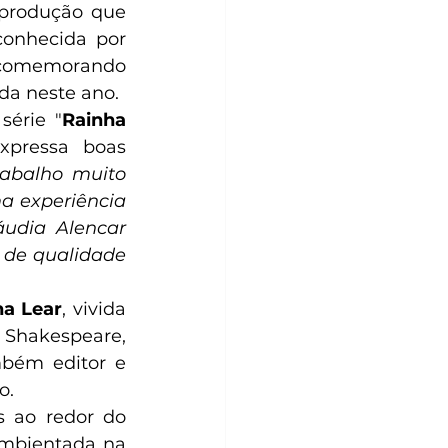
 produção que 
onhecida por 
 comemorando 
da neste ano. 
série "
Rainha 
xpressa boas 
abalho muito 
 experiência 
udia Alencar 
de qualidade 
ha Lear
, vivida 
Shakespeare, 
bém editor e 
o.
 ao redor do 
ambientada na 