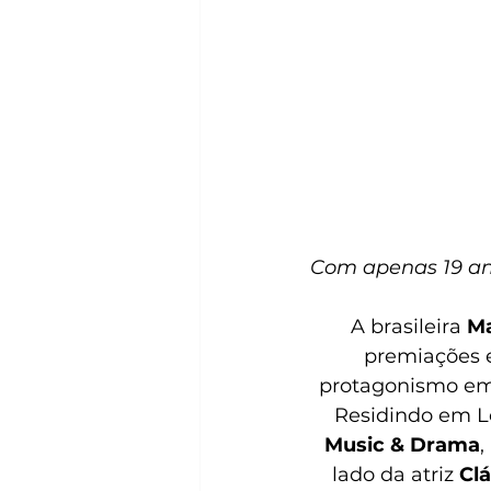
Com apenas 19 ano
A brasileira 
Ma
premiações e
protagonismo em 
Residindo em L
Music & Drama
,
lado da atriz 
Clá