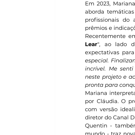
Em 2023, Mariana
aborda temáticas
profissionais do
prêmios e indicaç
Recentemente emb
Lear
", ao lado 
expectativas par
especial. Finaliz
incrível. Me sen
neste projeto e 
pronta para conqui
Mariana interpret
por Cláudia. O pr
com versão ideal
diretor do Canal 
Quentin - também
mundo - traz nova