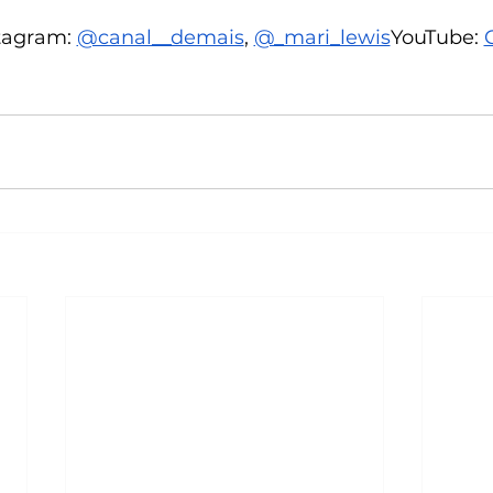
tagram: 
@canal__demais
, 
@_mari_lewis
YouTube: 