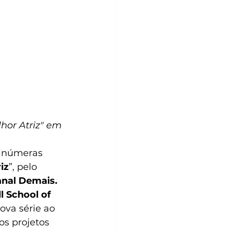
hor Atriz" em 
 inúmeras 
iz
”, pelo 
nal Demais. 
l School of 
ova série ao 
s projetos  