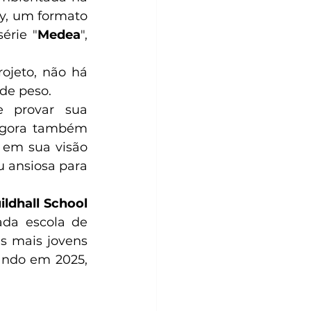
y, um formato 
érie "
Medea
", 
ojeto, não há 
de peso. 
 provar sua 
 agora também 
 em sua visão 
u ansiosa para 
ildhall School 
da escola de 
 mais jovens 
ando em 2025, 