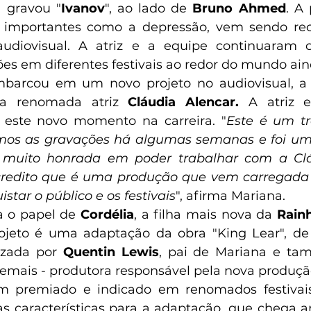
 gravou "
Ivanov
", ao lado de 
Bruno Ahmed
. A
 importantes como a depressão, vem sendo rec
 audiovisual. A atriz e a equipe continuaram
ões em diferentes festivais ao redor do mundo ain
arcou em um novo projeto no audiovisual, a 
da renomada atriz 
Cláudia Alencar. 
A atriz e
a este novo momento na carreira. "
Este é um tr
amos as gravações há algumas semanas e foi uma
ti muito honrada em poder trabalhar com a Clá
acredito que é uma produção que vem carregada 
star o público e os festivais
", afirma Mariana. 
a o papel de 
Cordélia
, a filha mais nova da 
Rain
ojeto é uma adaptação da obra "King Lear", de 
izada por 
Quentin Lewis
, pai de Mariana e tam
Demais - produtora responsável pela nova produçã
 premiado e indicado em renomados festivais
s características para a adaptação, que chega 