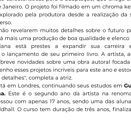
e Janeiro. O projeto foi filmado em um chroma ke
plorado pela produtora desde a realização da s
rso. 
ão revelarem muitos detalhes sobre o futuro pr
rá mais uma produção de boa qualidade e elenco 
iana está prestes a expandir sua carreira e
 o lançamento de seu primeiro livro. A artista,
m breve novidades sobre uma obra autoral focada
enho esses projetos incríveis para este ano e esto
detalhes", completa a atriz.
stá em Londres, continuando seus estudos em 
Gu
a. 
Este é o segundo ano da artista na renoma
essou com apenas 17 anos, sendo uma das alunas
ldhall. O curso tem duração de três anos, finaliz