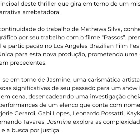
ncipal deste thriller que gira em torno de um mis
rrativa arrebatadora.
continuidade do trabalho de Mathews Silva, conhe
fico por seu trabalho com o filme “Passos”, pre
l e participação no Los Angeles Brazilian Film Fest
o única para esta nova produção, prometendo uma 
sem precedentes.
-se em torno de Jasmine, uma carismática artista 
soas significativas de seu passado para um show í
 em cena, desencadeando uma investigação chei
m performances de um elenco que conta com nom
orie Gerardi, Gabi Lopes, Leonardo Possatti, Kayky
rnando Tavares, 
Jasmine
 explora as complexidad
e a busca por justiça.