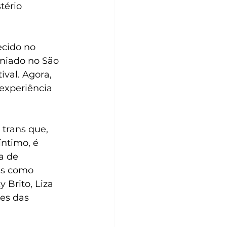
tério 
cido no 
miado no São 
ival. Agora, 
experiência 
trans que, 
ntimo, é 
a de 
es como 
 Brito, Liza 
es das 