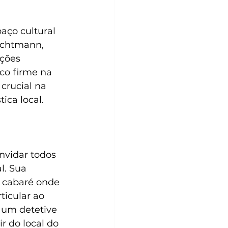
aço cultural 
echtmann, 
uções 
co firme na 
crucial na 
ca local. 
nvidar todos 
l. Sua 
 cabaré onde 
icular ao 
 um detetive 
r do local do 