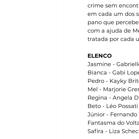
crime sem encontr
em cada um dos su
pano que percebe
com a ajuda de Mel
tratada por cada 
ELENCO
Jasmine - Gabriel
Bianca - Gabi Lop
Pedro - Kayky Brit
Mel - Marjorie Gre
Regina - Angela D
Beto - Léo Possati
Júnior - Fernando
Fantasma do Volta
Safira - Liza Sch