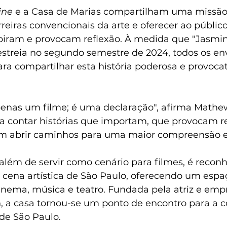
ine
 e a Casa de Marias compartilham uma missã
reiras convencionais da arte e oferecer ao público
piram e provocam reflexão. À medida que "Jasmin
estreia no segundo semestre de 2024, todos os env
ra compartilhar esta história poderosa e provoca
penas um filme; é uma declaração", afirma Mathews
a contar histórias que importam, que provocam re
m abrir caminhos para uma maior compreensão e 
além de servir como cenário para filmes, é reconh
 cena artística de São Paulo, oferecendo um espa
 cinema, música e teatro. Fundada pela atriz e em
 a casa tornou-se um ponto de encontro para a 
a de São Paulo.