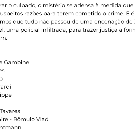
ar o culpado, o mistério se adensa à medida que
speitos razões para terem cometido o crime. E é 
mos que tudo não passou de uma encenação de 
, uma policial infiltrada, para trazer justiça à for
um.
le Gambine
es
o
rardi
ippe
 Tavares
ire - Rômulo Vlad
echtmann