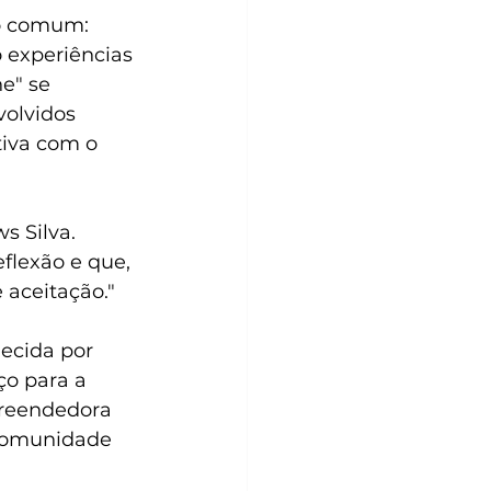
o comum: 
 experiências 
e" se 
olvidos 
tiva com o 
 Silva. 
flexão e que, 
aceitação."
ecida por 
ço para a 
preendedora 
comunidade 