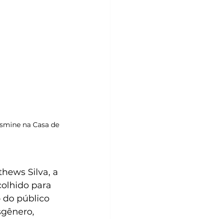
asmine na Casa de 
ews Silva, a 
colhido para 
 do público 
gênero, 