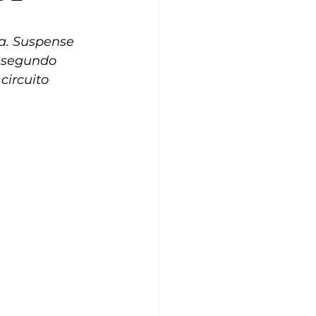
a. Suspense 
 segundo 
ircuito 