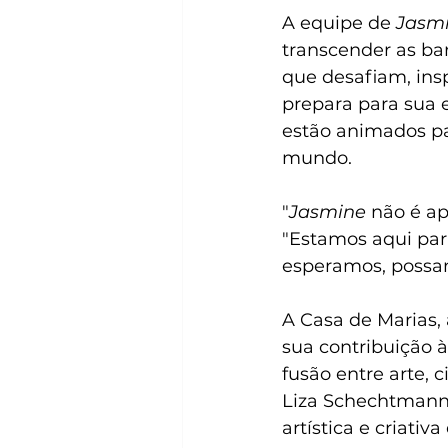
A equipe de 
Jasm
transcender as bar
que desafiam, ins
prepara para sua 
estão animados pa
mundo.
"
Jasmine
 não é a
"Estamos aqui par
esperamos, possa
A Casa de Marias, 
sua contribuição à
fusão entre arte,
Liza Schechtmann,
artística e criativ