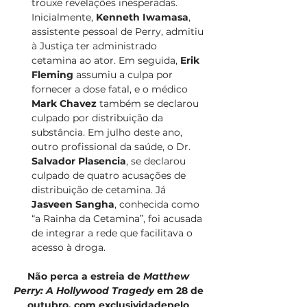
trouxe revelações inesperadas. 
Inicialmente, 
Kenneth Iwamasa
, 
assistente pessoal de Perry, admitiu 
à Justiça ter administrado 
cetamina ao ator. Em seguida, 
Erik 
Fleming
 assumiu a culpa por 
fornecer a dose fatal, e o médico 
Mark Chavez
 também se declarou 
culpado por distribuição da 
substância. Em julho deste ano, 
outro profissional da saúde, o Dr. 
Salvador Plasencia
, se declarou 
culpado de quatro acusações de 
distribuição de cetamina. Já 
Jasveen Sangha
, conhecida como 
“a Rainha da Cetamina”, foi acusada 
de integrar a rede que facilitava o 
acesso à droga.
Não perca a estreia de 
Matthew 
Perry: A Hollywood Tragedy
 em 28 de 
outubro, com exclusividadepelo 