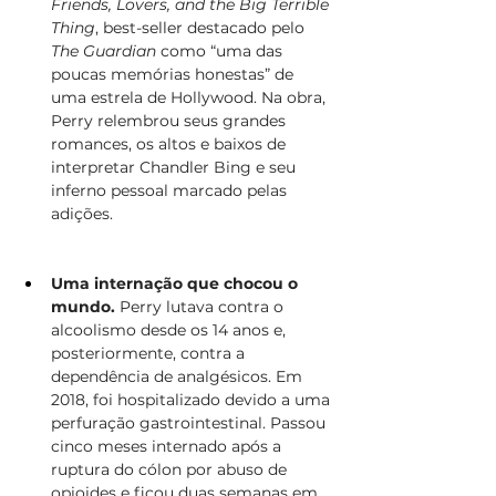
Friends, Lovers, and the Big Terrible 
Thing
, best-seller destacado pelo 
The Guardian
 como “uma das 
poucas memórias honestas” de 
uma estrela de Hollywood. Na obra, 
Perry relembrou seus grandes 
romances, os altos e baixos de 
interpretar Chandler Bing e seu 
inferno pessoal marcado pelas 
adições.
Uma internação que chocou o 
mundo.
 Perry lutava contra o 
alcoolismo desde os 14 anos e, 
posteriormente, contra a 
dependência de analgésicos. Em 
2018, foi hospitalizado devido a uma 
perfuração gastrointestinal. Passou 
cinco meses internado após a 
ruptura do cólon por abuso de 
opioides e ficou duas semanas em 