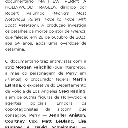
documentário MATTHEW PERRY: A 
HOLLYWOOD TRAGEDY, dirigido por 
Robert Palumbo (
World’s Most 
Notorious Killers
, 
Face to Face with 
Scott Peterson
). A produção investiga 
os detalhes da morte do ator de 
Friends
, 
que faleceu em 28 de outubro de 2023, 
aos 54 anos, após uma overdose de 
cetamina.
O documentário traz entrevistas com a 
atriz 
Morgan Fairchild
 (que interpretou 
a mãe do personagem de Perry em 
Friends
), o procurador federal 
Martin 
Estrada
, o ex-detetive do Departamento 
de Polícia de Los Angeles 
Greg Kading
, 
além de outras figuras de Hollywood e 
agentes policiais. Embora os 
coprotagonistas da sitcom que 
consagrou Perry — 
Jennifer Aniston, 
Courtney Cox, Matt LeBlanc, Lisa 
Kudrow e David Schwimmer
 — 