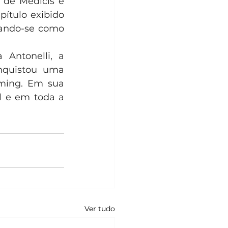
 de Médicis e 
pítulo exibido 
ando-se como 
Antonelli, a 
nquistou uma 
ming. Em sua 
l e em toda a 
 
Ver tudo