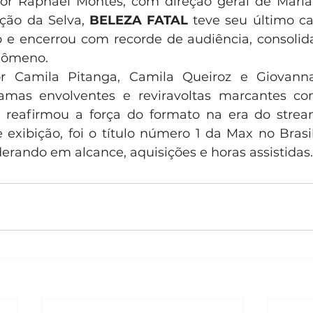
por Raphael Montes, com direção geral de Maria
ção da Selva, 
BELEZA FATAL
 teve seu último ca
e encerrou com recorde de audiência, consolid
nômeno.  
r Camila Pitanga, Camila Queiroz e Giovanna 
mas envolventes e reviravoltas marcantes co
e reafirmou a força do formato na era do strea
exibição, foi o título número 1 da Max no Brasi
derando em alcance, aquisições e horas assistidas.