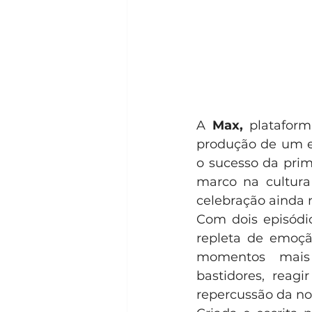
A 
Max,
 platafor
produção de um es
o sucesso da prim
marco na cultura
celebração ainda 
Com dois episódio
repleta de emoção
momentos mais 
bastidores, reagi
repercussão da nov