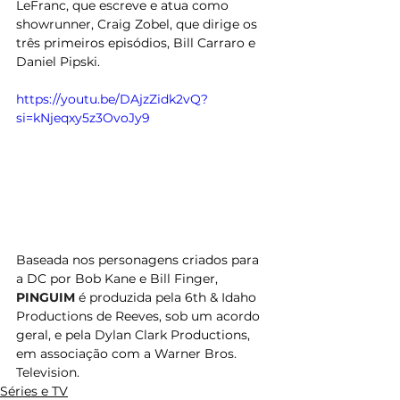
LeFranc, que escreve e atua como 
showrunner, Craig Zobel, que dirige os 
três primeiros episódios, Bill Carraro e 
Daniel Pipski. 
https://youtu.be/DAjzZidk2vQ?
si=kNjeqxy5z3OvoJy9
Baseada nos personagens criados para 
a DC por Bob Kane e Bill Finger, 
PINGUIM
 é produzida pela 6th & Idaho 
Productions de Reeves, sob um acordo 
geral, e pela Dylan Clark Productions, 
em associação com a Warner Bros. 
Television.
Séries e TV