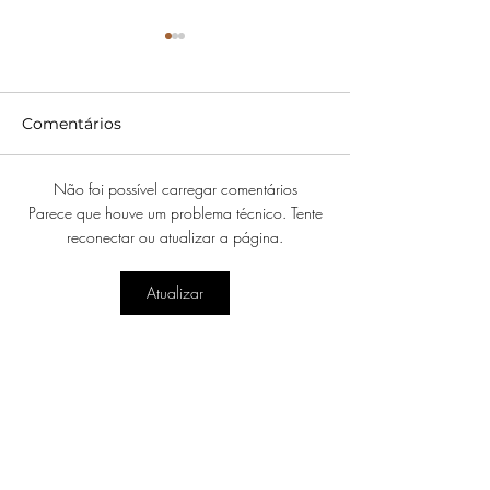
Comentários
Não foi possível carregar comentários
The Morning Show Vai
NOVOS EPISÓ
Parece que houve um problema técnico. Tente
Acabar na 5ª
'OPERAÇÃO
reconectar ou atualizar a página.
Temporada no Apple
FRONTEIRA BR
TV
ESTREIAM EM
Atualizar
NO DISCOVER
HBO MAX