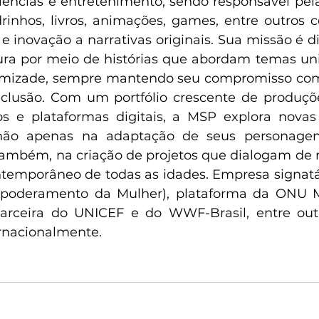
riências e entretenimento, sendo responsável pel
rinhos, livros, animações, games, entre outros 
e inovação a narrativas originais. Sua missão é dive
ura por meio de histórias que abordam temas uni
 amizade, sempre mantendo seu compromisso com 
nclusão. Com um portfólio crescente de produçõ
 e plataformas digitais, a MSP explora novas f
 não apenas na adaptação de seus personagen
também, na criação de projetos que dialogam de 
temporâneo de todas as idades. Empresa signatá
mpoderamento da Mulher), plataforma da ONU M
parceira do UNICEF e do WWF-Brasil, entre outr
rnacionalmente.  