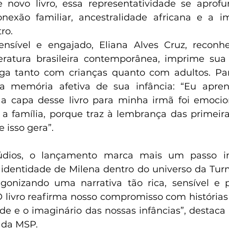
 novo livro, essa representatividade se aprofu
exão familiar, ancestralidade africana e a im
ro.
sível e engajado, Eliana Alves Cruz, reconhe
iteratura brasileira contemporânea, imprime su
oga tanto com crianças quanto com adultos. Par
da memória afetiva de sua infância: “Eu apren
 a capa desse livro para minha irmã foi emocio
 a família, porque traz à lembrança das primeiras 
 isso gera”.
dios, o lançamento marca mais um passo im
 identidade de Milena dentro do universo da Tur
agonizando uma narrativa tão rica, sensível e 
 livro reafirma nosso compromisso com história
de e o imaginário das nossas infâncias”, destaca 
a da MSP.