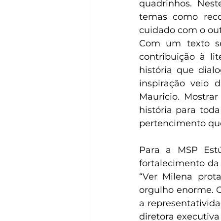
quadrinhos. Neste
temas como recon
cuidado com o out
Com um texto sen
contribuição à l
história que dial
inspiração veio 
Mauricio. Mostrar
história para toda
pertencimento que
Para a MSP Estú
fortalecimento da
“Ver Milena prot
orgulho enorme. O
a representativida
diretora executiv