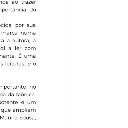
nda ao trazer 
portância do 
cida por sua 
a marca numa 
a a autora, a 
di a ler com 
nante. É uma 
leituras, e o 
portante no 
ma da Mônica. 
potente é um 
s que ampliem 
Marina Sousa, 