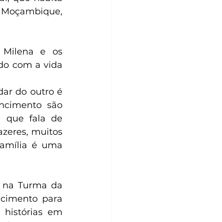
 Moçambique, 
Milena e os 
o com a vida 
ar do outro é 
ncimento são 
 que fala de 
azeres, muitos 
amília é uma 
 na Turma da 
cimento para 
histórias em 