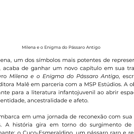
Milena e o Enigma do Pássaro Antigo
na, um dos símbolos mais potentes de represent
 acaba de ganhar um novo capítulo em sua traj
vro 
Milena e o Enigma do Pássaro Antigo
, escr
Editora Malê em parceria com a MSP Estúdios. A 
e para a literatura infantojuvenil ao abrir espa
dentidade, ancestralidade e afeto.
embarca em uma jornada de reconexão com sua f
es. A história gira em torno do surgimento de 
inante: o Cuco-Esmeraldino, um pássaro raro e rea