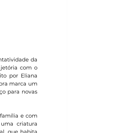
atividade da 
etória com o 
ito por Eliana 
obra marca um 
ço para novas 
amília e com 
uma criatura 
l, que habita 