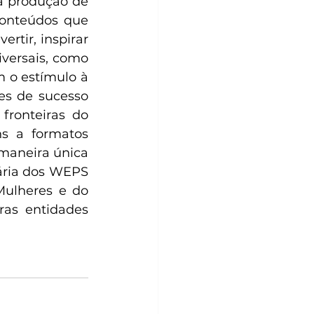
a produção de 
conteúdos que 
rtir, inspirar 
versais, como 
o estímulo à 
es de sucesso 
ronteiras do 
s a formatos 
maneira única 
ria dos WEPS 
ulheres e do 
as entidades 